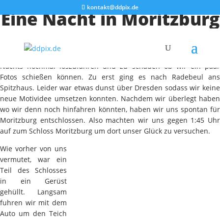
kontakt@ddpix.de
Eine Nacht in Moritzburg
Der gestrige Freitag war seit langen mal wieder ein
wunderschöner Tag. Darum entschieden wir uns gegen 1 Uhr
Nachts nochmal loszufahren und zu schauen ob wir ein paar
Fotos schießen können. Zu erst ging es nach Radebeul ans
Spitzhaus. Leider war etwas dunst über Dresden sodass wir keine
neue Motividee umsetzen konnten. Nachdem wir überlegt haben
wo wir denn noch hinfahren könnten, haben wir uns spontan für
Moritzburg entschlossen. Also machten wir uns gegen 1:45 Uhr
auf zum Schloss Moritzburg um dort unser Glück zu versuchen.
Wie vorher von uns
vermutet, war ein
Teil des Schlosses
in ein Gerüst
gehüllt. Langsam
fuhren wir mit dem
Auto um den Teich