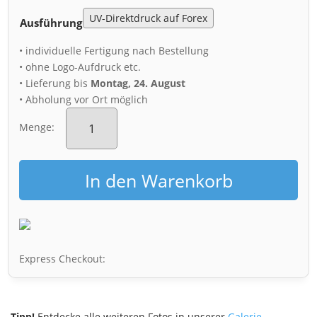
Ausführung
• individuelle Fertigung nach Bestellung
• ohne Logo-Aufdruck etc.
• Lieferung bis
Montag, 24. August
• Abholung vor Ort möglich
Acryl
Board
Menge:
(00281)
Planetendenkmal
Dresden
In den Warenkorb
Menge
Express Checkout:
Tipp!
Entdecke alle weiteren Fotos in unserer
Galerie