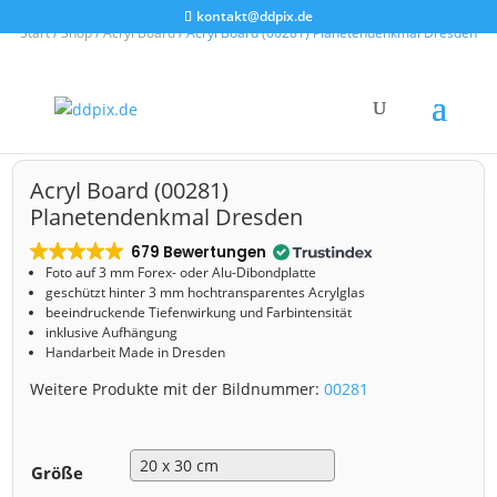
kontakt@ddpix.de
Start
/
Shop
/
Acryl Board
/ Acryl Board (00281) Planetendenkmal Dresden
Acryl Board (00281)
Planetendenkmal Dresden
679 Bewertungen
Foto auf 3 mm
Forex- oder Alu-Dibondplatte
geschützt hinter 3 mm hochtransparentes Acrylglas
beeindruckende Tiefenwirkung und Farbintensität
inklusive Aufhängung
Handarbeit Made in Dresden
Weitere Produkte mit der Bildnummer:
00281
Größe