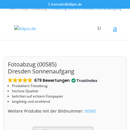
kontakt@ddpix.de
Start
/
Shop
/
Fotoabzug
/ Fotoabzug (00585) Dresden Sonnenaufgang
Fotoabzug (00585)
Dresden Sonnenaufgang
679 Bewertungen
Produktart: Fotoabzug
höchste Qualität
belichtet auf echtem Fotopapier
langlebig und strahlend
Weitere Produkte mit der Bildnummer:
00585