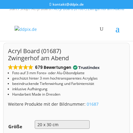
kontakt@ddpix.de
Start
/
Shop
/
Acryl Board
/ Acryl Board (01687) Zwingerhof am Abend
Acryl Board (01687)
Zwingerhof am Abend
679 Bewertungen
Foto auf 3 mm
Forex- oder Alu-Dibondplatte
geschützt hinter 3 mm hochtransparentes Acrylglas
beeindruckende Tiefenwirkung und Farbintensität
inklusive Aufhängung
Handarbeit Made in Dresden
Weitere Produkte mit der Bildnummer:
01687
Größe