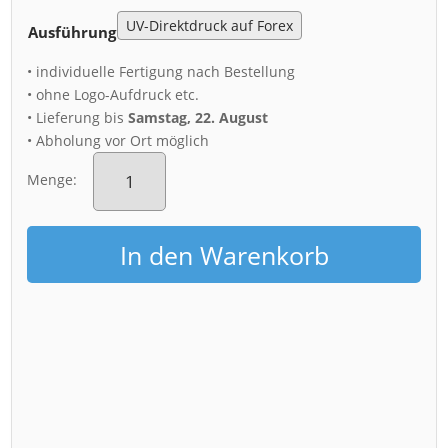
Ausführung
• individuelle Fertigung nach Bestellung
• ohne Logo-Aufdruck etc.
• Lieferung bis
Samstag, 22. August
• Abholung vor Ort möglich
Acryl
Board
Menge:
(01687)
Zwingerhof
am
In den Warenkorb
Abend
Menge