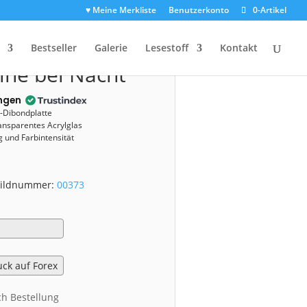
♥ Meine Merkliste
Benutzerkonto
0-Artikel
(00373)
Bestseller
Galerie
Lesestoff
Kontakt
ine bei Nacht
ngen
u-Dibondplatte
ansparentes Acrylglas
 und Farbintensität
 Bildnummer:
00373
ch Bestellung