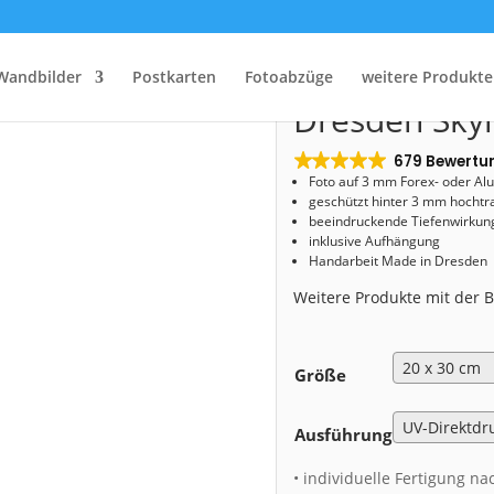
Start
/
Shop
/
Acryl Board
/ Acryl Board (00373) Dresden Skyline bei Nacht
Acryl Board 
Wandbilder
Postkarten
Fotoabzüge
weitere Produkte
Dresden Skyl
679 Bewertu
Foto auf 3 mm
Forex- oder Al
geschützt hinter 3 mm hochtr
beeindruckende Tiefenwirkung
inklusive Aufhängung
Handarbeit Made in Dresden
Weitere Produkte mit der
Größe
Ausführung
• individuelle Fertigung na