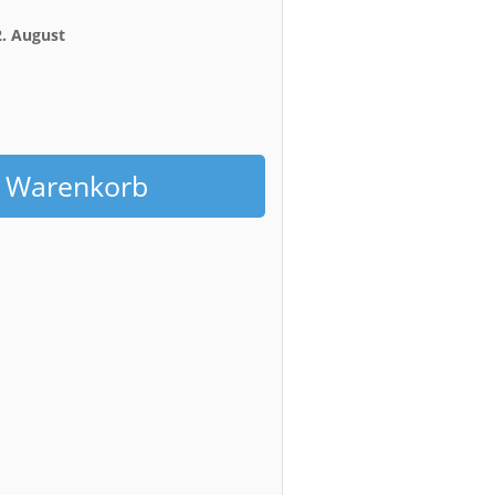
2. August
h
n Warenkorb