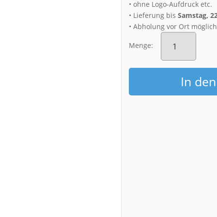
• ohne Logo-Aufdruck etc.
• Lieferung bis
Samstag, 2
• Abholung vor Ort möglic
Acryl
Board
Menge:
(00373)
Dresden
Skyline
In de
bei
Nacht
Menge