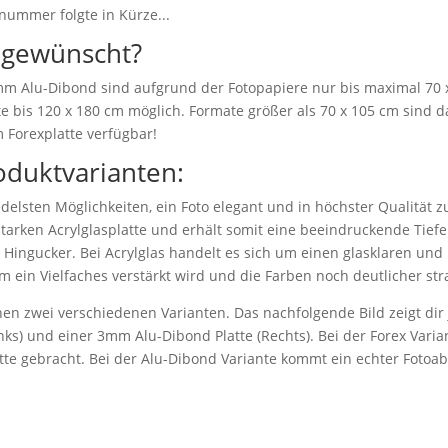
nummer folgte in Kürze...
 gewünscht?
 mm Alu-Dibond sind aufgrund der Fotopapiere nur bis maximal 70 
e bis 120 x 180 cm möglich. Formate größer als 70 x 105 cm sind da
 Forexplatte verfügbar!
oduktvarianten:
delsten Möglichkeiten, ein Foto elegant und in höchster Qualität z
starken Acrylglasplatte und erhält somit eine beeindruckende Tiefen
r Hingucker. Bei Acrylglas handelt es sich um einen glasklaren und b
m ein Vielfaches verstärkt wird und die Farben noch deutlicher str
en zwei verschiedenen Varianten. Das nachfolgende Bild zeigt dir j
ks) und einer 3mm Alu-Dibond Platte (Rechts). Bei der Forex Varian
atte gebracht. Bei der Alu-Dibond Variante kommt ein echter Fotoa