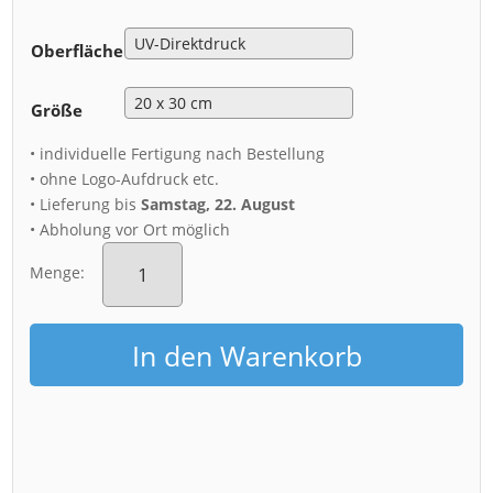
Oberfläche
Größe
• individuelle Fertigung nach Bestellung
• ohne Logo-Aufdruck etc.
• Lieferung bis
Samstag, 22. August
• Abholung vor Ort möglich
Alu-
Dibond
Menge:
(00586)
Dresden
Skyline
In den Warenkorb
im
Winter
Menge