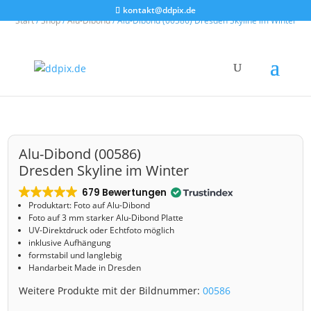
kontakt@ddpix.de
Start
/
Shop
/
Alu-Dibond
/ Alu-Dibond (00586) Dresden Skyline im Winter
Alu-Dibond (00586)
Dresden Skyline im Winter
679 Bewertungen
Produktart: Foto auf Alu-Dibond
Foto auf 3 mm starker Alu-Dibond Platte
UV-Direktdruck oder Echtfoto möglich
inklusive Aufhängung
formstabil und langlebig
Handarbeit Made in Dresden
Weitere Produkte mit der Bildnummer:
00586