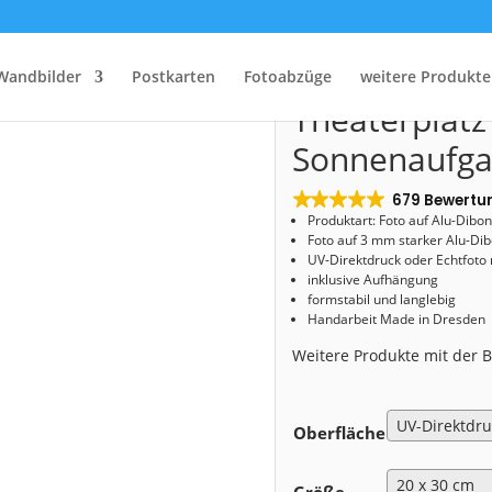
Start
/
Shop
/
Alu-Dibond
/ Alu-Dibond (00692) Theaterplatz zum Sonnenaufgang
Alu-Dibond (
Wandbilder
Postkarten
Fotoabzüge
weitere Produkte
Theaterplat
Sonnenaufg
679 Bewertu
Produktart: Foto auf Alu-Dibo
Foto auf 3 mm starker Alu-Dib
UV-Direktdruck oder Echtfoto
inklusive Aufhängung
formstabil und langlebig
Handarbeit Made in Dresden
Weitere Produkte mit der
Oberfläche
Größe