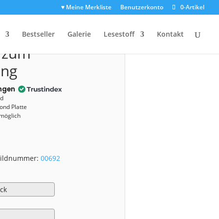
♥ Meine Merkliste
Benutzerkonto
0-Artikel
00692)
Bestseller
Galerie
Lesestoff
Kontakt
z zum
ang
ngen
nd
ond Platte
 möglich
 Bildnummer:
00692