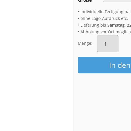
• individuelle Fertigung na
• ohne Logo-Aufdruck etc.
• Lieferung bis
Samstag, 2
• Abholung vor Ort möglic
Alu-
Dibond
Menge:
(00692)
Theaterplatz
zum
In de
Sonnenaufgang
Menge