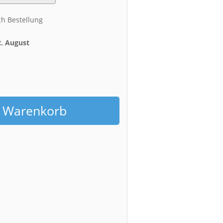
ch Bestellung
2. August
h
n Warenkorb