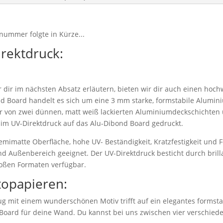
nummer folgte in Kürze...
irektdruck:
dir im nächsten Absatz erläutern, bieten wir dir auch einen hoch
d Board handelt es sich um eine 3 mm starke, formstabile Alumi
r von zwei dünnen, matt weiß lackierten Aluminiumdeckschichten 
 im UV-Direktdruck auf das Alu-Dibond Board gedruckt.
emimatte Oberfläche, hohe UV- Beständigkeit, Kratzfestigkeit und F
nd Außenbereich geeignet. Der UV-Direktdruck besticht durch bril
roßen Formaten verfügbar.
topapieren:
g mit einem wunderschönen Motiv trifft auf ein elegantes formstab
 Board für deine Wand. Du kannst bei uns zwischen vier verschie