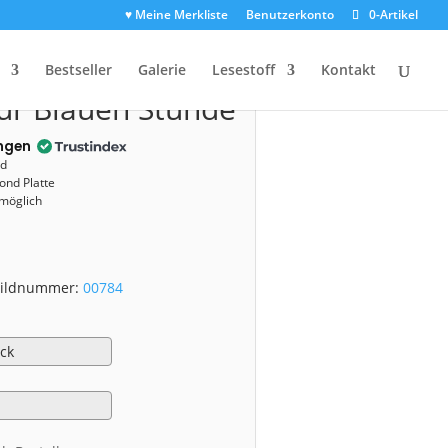
♥ Meine Merkliste
Benutzerkonto
0-Artikel
00784)
Bestseller
Galerie
Lesestoff
Kontakt
ur Blauen Stunde
ngen
nd
ond Platte
 möglich
 Bildnummer:
00784