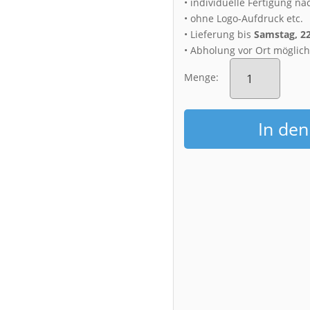
• individuelle Fertigung na
• ohne Logo-Aufdruck etc.
• Lieferung bis
Samstag, 2
• Abholung vor Ort möglic
Alu-
Dibond
Menge:
(00784)
Münzgasse
zur
In de
Blauen
Stunde
Menge