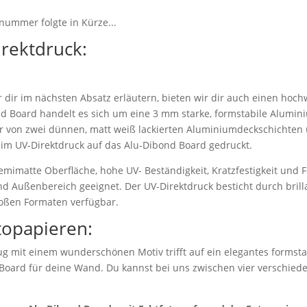
nummer folgte in Kürze...
irektdruck:
dir im nächsten Absatz erläutern, bieten wir dir auch einen hoch
d Board handelt es sich um eine 3 mm starke, formstabile Alumi
r von zwei dünnen, matt weiß lackierten Aluminiumdeckschichten 
 im UV-Direktdruck auf das Alu-Dibond Board gedruckt.
emimatte Oberfläche, hohe UV- Beständigkeit, Kratzfestigkeit und F
nd Außenbereich geeignet. Der UV-Direktdruck besticht durch bril
roßen Formaten verfügbar.
topapieren:
g mit einem wunderschönen Motiv trifft auf ein elegantes formstab
 Board für deine Wand. Du kannst bei uns zwischen vier verschie