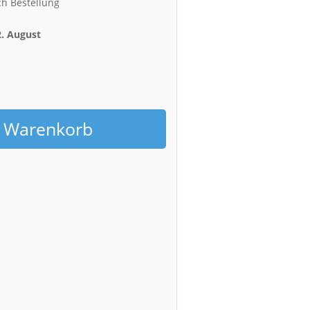
ch Bestellung
2. August
h
n Warenkorb