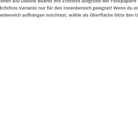
otenen Alu-Dibond Boards mit Echtfoto aufgrund der Fotopapier
e Echtfoto Variante nur für den Innenbereich geeignet! Wenn du 
enbereich aufhängen möchtest, wähle als Oberfläche bitte den U