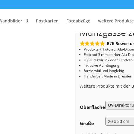
Start
/
Shop
/
Alu-Dibond
/ Alu-Dibond (00784) Münzgasse zur Blauen Stunde
Alu-Dibond (
Wandbilder
Postkarten
Fotoabzüge
weitere Produkte
Münzgasse z
679 Bewertu
Produktart: Foto auf Alu-Dibo
Foto auf 3 mm starker Alu-Dib
UV-Direktdruck oder Echtfoto
inklusive Aufhängung
formstabil und langlebig
Handarbeit Made in Dresden
Weitere Produkte mit der
Oberfläche
Größe