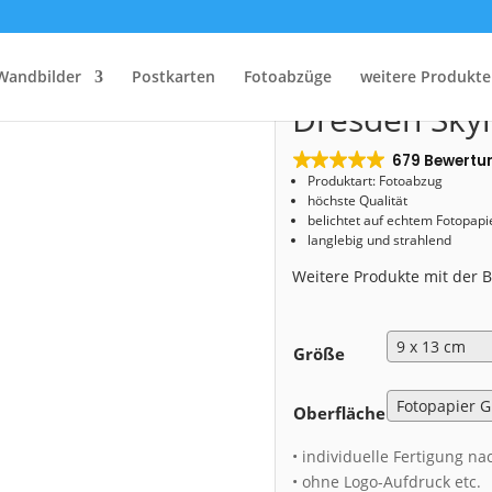
Start
/
Shop
/
Fotoabzug
/ Fotoabzug (01028) Dresden Skyline im Winter
Fotoabzug (0
Wandbilder
Postkarten
Fotoabzüge
weitere Produkte
Dresden Skyl
679 Bewertu
Produktart: Fotoabzug
höchste Qualität
belichtet auf echtem Fotopapi
langlebig und strahlend
Weitere Produkte mit der
Größe
Oberfläche
• individuelle Fertigung na
• ohne Logo-Aufdruck etc.