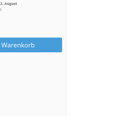
12. August
t
h
n Warenkorb