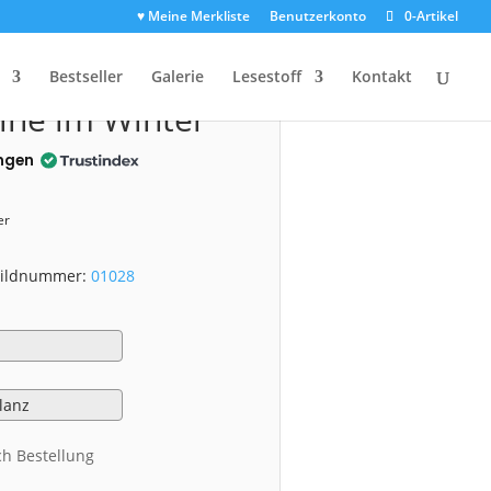
♥ Meine Merkliste
Benutzerkonto
0-Artikel
1028)
Bestseller
Galerie
Lesestoff
Kontakt
ine im Winter
ngen
er
 Bildnummer:
01028
ch Bestellung