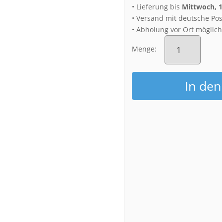
• Lieferung bis
Mittwoch, 
• Versand mit deutsche Pos
• Abholung vor Ort möglic
Fotoabzug
(01028)
Menge:
Dresden
Skyline
im
In de
Winter
Menge