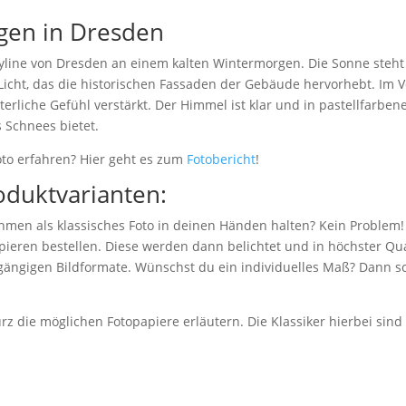
gen in Dresden
Skyline von Dresden an einem kalten Wintermorgen. Die Sonne steht
Licht, das die historischen Fassaden der Gebäude hervorhebt. Im V
terliche Gefühl verstärkt. Der Himmel ist klar und in pastellfarbe
 Schnees bietet.
to erfahren? Hier geht es zum
Fotobericht
!
oduktvarianten:
hmen als klassisches Foto in deinen Händen halten? Kein Problem!
eren bestellen. Diese werden dann belichtet und in höchster Qual
 gängigen Bildformate. Wünschst du ein individuelles Maß? Dann sc
z die möglichen Fotopapiere erläutern. Die Klassiker hierbei sin