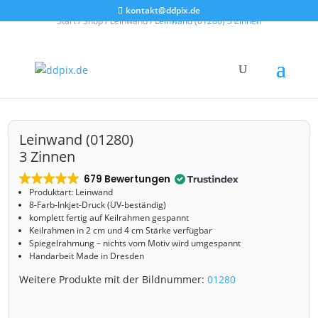
kontakt@ddpix.de
Start
/
Shop
/
Leinwand
/ Leinwand (01280) 3 Zinnen
Leinwand (01280)
3 Zinnen
679 Bewertungen
Produktart: Leinwand
8-Farb-Inkjet-Druck (UV-beständig)
komplett fertig auf Keilrahmen gespannt
Keilrahmen in 2 cm und 4 cm Stärke verfügbar
Spiegelrahmung – nichts vom Motiv wird umgespannt
Handarbeit Made in Dresden
Weitere Produkte mit der Bildnummer:
01280