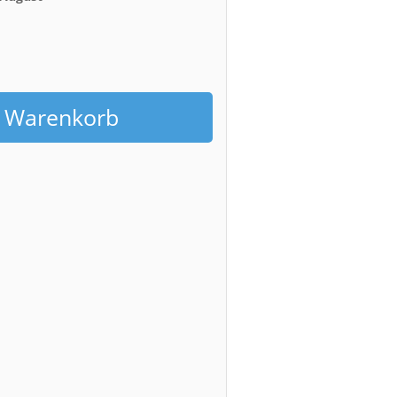
h
n Warenkorb