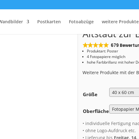
Start
/
Shop
/
Poster
/ Poster (00205) Altstadt zur Blauen Stunde
Poster (0020
Wandbilder
Postkarten
Fotoabzüge
weitere Produkte
Altstadt zur
679 Bewertu
Produktart: Poster
4 Fotopapiere möglich
hohe Farbbrillanz mit hoher 
Weitere Produkte mit der
Größe
Oberfläche
• individuelle Fertigung na
• ohne Logo-Aufdruck etc.
• Lieferung bis
Freitag, 14