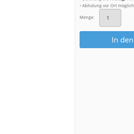
• Abholung vor Ort möglic
Poster
(00205)
Menge:
Altstadt
zur
Blauen
In de
Stunde
Menge