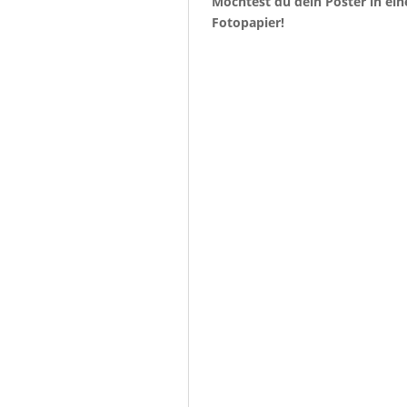
Möchtest du dein Poster in ein
Fotopapier!