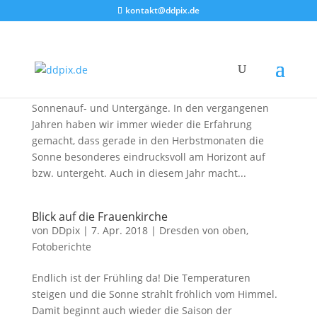
kontakt@ddpix.de
Herbst in Dresden
von
DDpix
|
20. Okt. 2019
|
Fotoberichte
Nun beginnt wieder die Zeit der intensiven
Sonnenauf- und Untergänge. In den vergangenen
Jahren haben wir immer wieder die Erfahrung
gemacht, dass gerade in den Herbstmonaten die
Sonne besonderes eindrucksvoll am Horizont auf
bzw. untergeht. Auch in diesem Jahr macht...
Blick auf die Frauenkirche
von
DDpix
|
7. Apr. 2018
|
Dresden von oben
,
Fotoberichte
Endlich ist der Frühling da! Die Temperaturen
steigen und die Sonne strahlt fröhlich vom Himmel.
Damit beginnt auch wieder die Saison der