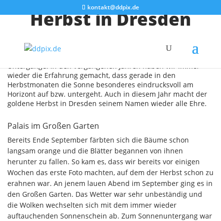
kontakt@ddpix.de
Herbst in Dresden
Nun beginnt wieder die Zeit der intensiven Sonnenauf- und
Untergänge. In den vergangenen Jahren haben wir immer
wieder die Erfahrung gemacht, dass gerade in den
Herbstmonaten die Sonne besonderes eindrucksvoll am
Horizont auf bzw. untergeht. Auch in diesem Jahr macht der
goldene Herbst in Dresden seinem Namen wieder alle Ehre.
Palais im Großen Garten
Bereits Ende September färbten sich die Bäume schon
langsam orange und die Blätter begannen von ihnen
herunter zu fallen. So kam es, dass wir bereits vor einigen
Wochen das erste Foto machten, auf dem der Herbst schon zu
erahnen war. An jenem lauen Abend im September ging es in
den Großen Garten. Das Wetter war sehr unbeständig und
die Wolken wechselten sich mit dem immer wieder
auftauchenden Sonnenschein ab. Zum Sonnenuntergang war