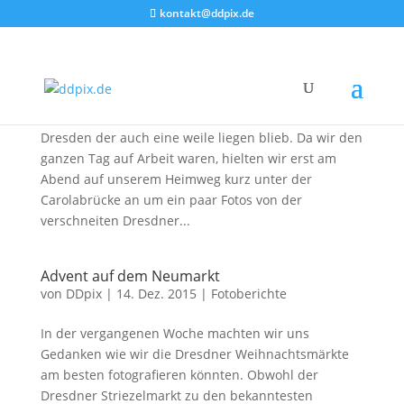
kontakt@ddpix.de
Winter in Dresden
von
DDpix
|
5. Jan. 2016
|
Fotoberichte
Endlich war es soweit, heute fiel der erste Schnee in
Dresden der auch eine weile liegen blieb. Da wir den
ganzen Tag auf Arbeit waren, hielten wir erst am
Abend auf unserem Heimweg kurz unter der
Carolabrücke an um ein paar Fotos von der
verschneiten Dresdner...
Advent auf dem Neumarkt
von
DDpix
|
14. Dez. 2015
|
Fotoberichte
In der vergangenen Woche machten wir uns
Gedanken wie wir die Dresdner Weihnachtsmärkte
am besten fotografieren könnten. Obwohl der
Dresdner Striezelmarkt zu den bekanntesten