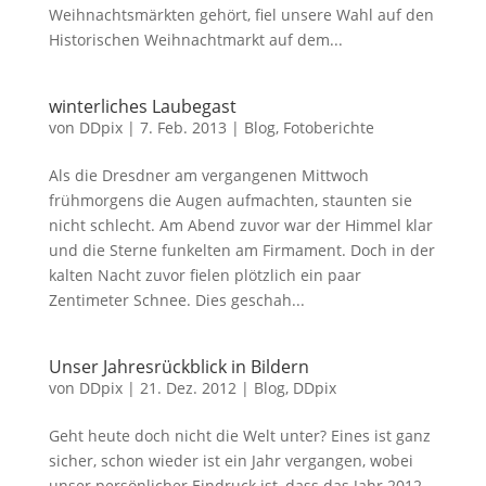
Weihnachtsmärkten gehört, fiel unsere Wahl auf den
Historischen Weihnachtmarkt auf dem...
winterliches Laubegast
von
DDpix
|
7. Feb. 2013
|
Blog
,
Fotoberichte
Als die Dresdner am vergangenen Mittwoch
frühmorgens die Augen aufmachten, staunten sie
nicht schlecht. Am Abend zuvor war der Himmel klar
und die Sterne funkelten am Firmament. Doch in der
kalten Nacht zuvor fielen plötzlich ein paar
Zentimeter Schnee. Dies geschah...
Unser Jahresrückblick in Bildern
von
DDpix
|
21. Dez. 2012
|
Blog
,
DDpix
Geht heute doch nicht die Welt unter? Eines ist ganz
sicher, schon wieder ist ein Jahr vergangen, wobei
unser persönlicher Eindruck ist, dass das Jahr 2012