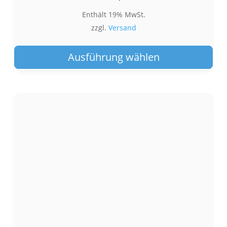
Enthält 19% MwSt.
zzgl.
Versand
Die
Pro
Ausführung wählen
wei
meh
Var
auf.
Die
Opt
kön
auf
der
Pro
gew
wer