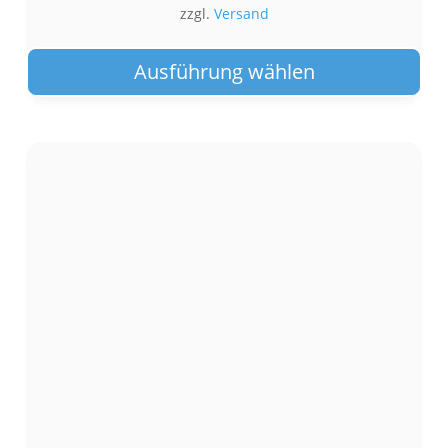
zzgl.
Versand
Die
Pro
Ausführung wählen
wei
meh
Var
auf.
Die
Opt
kön
auf
der
Pro
gew
wer