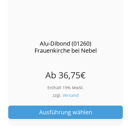
Alu-Dibond (01260)
Frauenkirche bei Nebel
Ab
36,75
€
Enthält 19% MwSt.
zzgl.
Versand
Die
Pro
Ausführung wählen
wei
meh