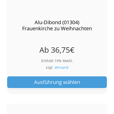
Alu-Dibond (01304)
Frauenkirche zu Weihnachten
Ab
36,75
€
Enthält 19% MwSt.
zzgl.
Versand
Die
Pro
Ausführung wählen
wei
meh
Var
auf.
Die