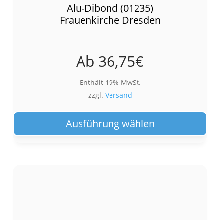
Alu-Dibond (01235)
Frauenkirche Dresden
Ab
36,75
€
Enthält 19% MwSt.
zzgl.
Versand
Die
Pro
Ausführung wählen
wei
meh
Var
auf.
Die
Opt
kön