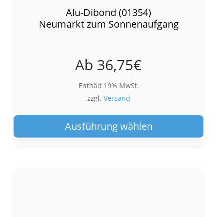
Alu-Dibond (01354)
Neumarkt zum Sonnenaufgang
Ab
36,75
€
Enthält 19% MwSt.
zzgl.
Versand
Die
Pro
Ausführung wählen
wei
meh
Var
auf.
Die
Opt
kön