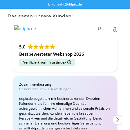
kontakt@ddpix.de
Das sagen unsere Kunden:
Alle Bewertungen
Google
Facebook
5.0
Bestbewerteter Webshop 2026
Verifiziert von: Trustindex
Zusammenfassung
C
Basierend auf 679 Bewertungen
v
ddpix.de begeistert mit beeindruckenden Dresden-
Kalendern, die für ihre einmalige Qualität,
W
außergewöhnlichen Aufnahmen und saisonale Präzision
i
geschätzt werden. Kunden lieben die kreativen
Perspektiven und die detailreiche Gestaltung. Dank
schneller Lieferung und hochwertiger Verarbeitung
schafft ddpix.de unvergessliche Erlebnisse.