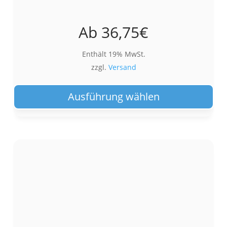
Ab
36,75
€
Enthält 19% MwSt.
zzgl.
Versand
Die
Pro
Ausführung wählen
wei
meh
Var
auf.
Die
Opt
kön
auf
der
Pro