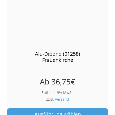
Alu-Dibond (01258)
Frauenkirche
Ab
36,75
€
Enthält 19% MwSt.
zzgl.
Versand
Die
Pro
Ausführung wählen