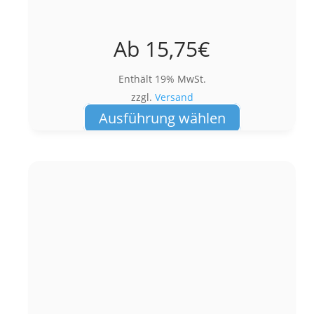
Ab
15,75
€
Enthält 19% MwSt.
zzgl.
Versand
Dieses
Ausführung wählen
Produkt
weist
mehrere
Varianten
auf.
Die
Optionen
können
auf
der