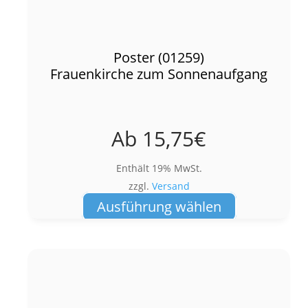
Poster (01259)
Frauenkirche zum Sonnenaufgang
Ab
15,75
€
Enthält 19% MwSt.
zzgl.
Versand
Dieses
Ausführung wählen
Produkt
weist
mehrere
Varianten
auf.