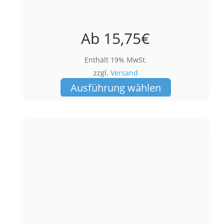
Ab
15,75
€
Enthält 19% MwSt.
zzgl.
Versand
Dieses
Ausführung wählen
Produkt
weist
mehrere
Varianten
auf.
Die
Optionen
können
auf
der