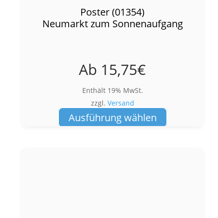
Poster (01354)
Neumarkt zum Sonnenaufgang
Ab
15,75
€
Enthält 19% MwSt.
zzgl.
Versand
Dieses
Ausführung wählen
Produkt
weist
mehrere
Varianten
auf.
Die
Optionen
können