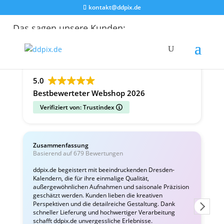
kontakt@ddpix.de
Das sagen unsere Kunden:
Alle Bewertungen
Google
Facebook
5.0
Bestbewerteter Webshop 2026
Verifiziert von: Trustindex
Zusammenfassung
C
Basierend auf 679 Bewertungen
v
ddpix.de begeistert mit beeindruckenden Dresden-
Kalendern, die für ihre einmalige Qualität,
W
außergewöhnlichen Aufnahmen und saisonale Präzision
i
geschätzt werden. Kunden lieben die kreativen
Perspektiven und die detailreiche Gestaltung. Dank
schneller Lieferung und hochwertiger Verarbeitung
schafft ddpix.de unvergessliche Erlebnisse.