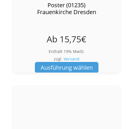
Poster (01235)
Frauenkirche Dresden
Ab
15,75
€
Enthält 19% MwSt.
zzgl.
Versand
Dieses
Ausführung wählen
Produkt
weist
mehrere
Varianten
auf.
Die
Optionen
können