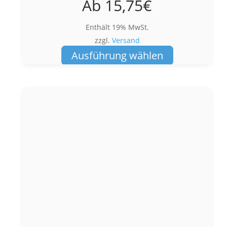
Ab
15,75
€
Enthält 19% MwSt.
zzgl.
Versand
Dieses
Ausführung wählen
Produkt
weist
mehrere
Varianten
auf.
Die
Optionen
können
auf
der
Produktseite
gewählt
werden