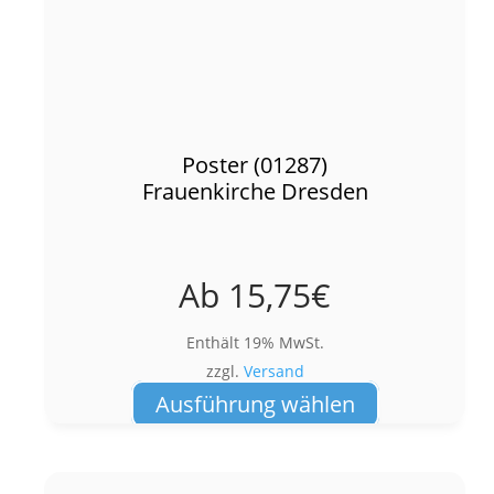
Poster (01287)
Frauenkirche Dresden
Ab
15,75
€
Enthält 19% MwSt.
zzgl.
Versand
Dieses
Ausführung wählen
Produkt
weist
mehrere