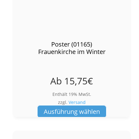
Poster (01165)
Frauenkirche im Winter
Ab
15,75
€
Enthält 19% MwSt.
zzgl.
Versand
Dieses
Ausführung wählen
Produkt
weist
mehrere