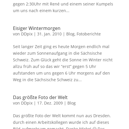
gegen 2:30Uhr mit René und einem seiner Kumpels
um uns nach einem kurzen...
Eisiger Wintermorgen
von
DDpix
|
31. Jan. 2010
|
Blog
,
Fotoberichte
Seit langer Zeit ging es heute Morgen endlich mal
wieder zum Sonnenaufgang in die Sächsische
Schweiz. Zum Glück geht die Sonne im Winter nicht
allzu früh auf so das wir “erst” gegen 5 Uhr
aufstanden um uns gegen 6 Uhr morgens auf den
Weg in die Sächsische Schweiz zu...
Das größte Foto der Welt
von
DDpix
|
17. Dez. 2009
|
Blog
Das größte Foto der Welt kommt nun aus Dresden.
durch einen Arbeitskollegen wurde ich auf dieses
Bild aufmerksam gemacht. Danke Mirko! 🙂 Das