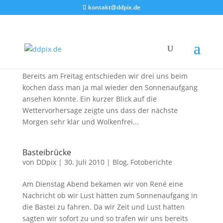
kontakt@ddpix.de
Die Landschaft der Bastei zum Sonnenaufgang
von
DDpix
|
22. Aug. 2010
|
Blog
,
Fotoberichte
Am Samstag morgen ging es wieder in die Bastei.
Bereits am Freitag entschieden wir drei uns beim
kochen dass man ja mal wieder den Sonnenaufgang
ansehen könnte. Ein kurzer Blick auf die
Wettervorhersage zeigte uns dass der nächste
Morgen sehr klar und Wolkenfrei...
Basteibrücke
von
DDpix
|
30. Juli 2010
|
Blog
,
Fotoberichte
Am Dienstag Abend bekamen wir von René eine
Nachricht ob wir Lust hätten zum Sonnenaufgang in
die Bastei zu fahren. Da wir Zeit und Lust hatten
sagten wir sofort zu und so trafen wir uns bereits