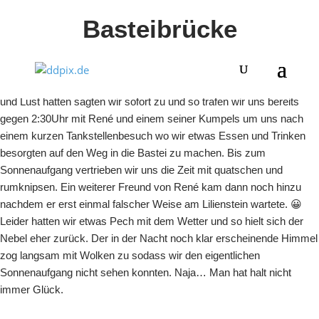
Basteibrücke
Am Dienstag Abend bekamen wir von René eine Nachricht ob wir
Lust hätten zum Sonnenaufgang in die Bastei zu fahren. Da wir Zeit
und Lust hatten sagten wir sofort zu und so trafen wir uns bereits
gegen 2:30Uhr mit René und einem seiner Kumpels um uns nach
einem kurzen Tankstellenbesuch wo wir etwas Essen und Trinken
besorgten auf den Weg in die Bastei zu machen. Bis zum
Sonnenaufgang vertrieben wir uns die Zeit mit quatschen und
rumknipsen. Ein weiterer Freund von René kam dann noch hinzu
nachdem er erst einmal falscher Weise am Lilienstein wartete. 😀
Leider hatten wir etwas Pech mit dem Wetter und so hielt sich der
Nebel eher zurück. Der in der Nacht noch klar erscheinende Himmel
zog langsam mit Wolken zu sodass wir den eigentlichen
Sonnenaufgang nicht sehen konnten. Naja… Man hat halt nicht
immer Glück.