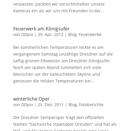
verpassen, packten wir vorsichtshalber unsere
Kameras ein als wir uns mit Freunden in der...
Feuerwerk am Königsufer
von
DDpix
|
29. Apr. 2012
|
Blog
,
Feuerwerke
Bei sommerlichen Temperaturen lockte es am
vergangenem Samstag unzählige Dresdner auf die
saftig grünen Elbwiesen am Dresdner Königsufer.
Noch am späten Abend tummelten sich viele
Menschen vor der beleuchteten Skyline und
genossen die milden Temperaturen bei...
winterliche Oper
von
DDpix
|
25. Dez. 2011
|
Blog
,
Fotoberichte
Die Dresdner Semperoper trägt den offiziellen
Namen “Sächsische Staatsoper Dresden” und hat als
Hof- und Staatsoper Sachsens bereits eine lange