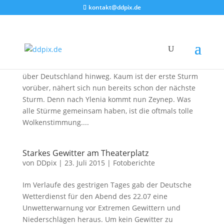
kontakt@ddpix.de
Sonnenuntergang an der Semperoper
von
DDpix
|
18. Feb. 2022
|
Fotoberichte
In den vergangenen Tagen fegte das Sturmtief Ylenia
über Deutschland hinweg. Kaum ist der erste Sturm
vorüber, nähert sich nun bereits schon der nächste
Sturm. Denn nach Ylenia kommt nun Zeynep. Was
alle Stürme gemeinsam haben, ist die oftmals tolle
Wolkenstimmung....
Starkes Gewitter am Theaterplatz
von
DDpix
|
23. Juli 2015
|
Fotoberichte
Im Verlaufe des gestrigen Tages gab der Deutsche
Wetterdienst für den Abend des 22.07 eine
Unwetterwarnung vor Extremen Gewittern und
Niederschlägen heraus. Um kein Gewitter zu