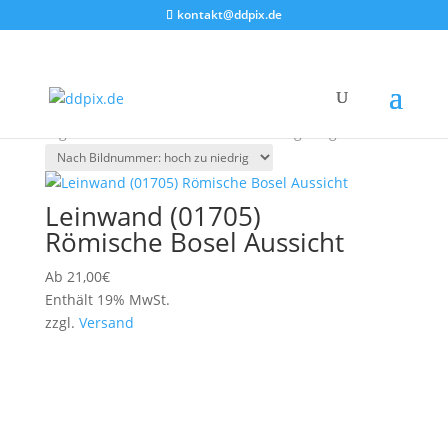
kontakt@ddpix.de
Start
/ Produkt Ausführung / Economy Leinwand
Economy Leinwand
Ergebnisse 1 – 50 von 223 werden angezeigt
Leinwand (01705)
Römische Bosel Aussicht
Ab
21,00
€
Enthält 19% MwSt.
zzgl.
Versand