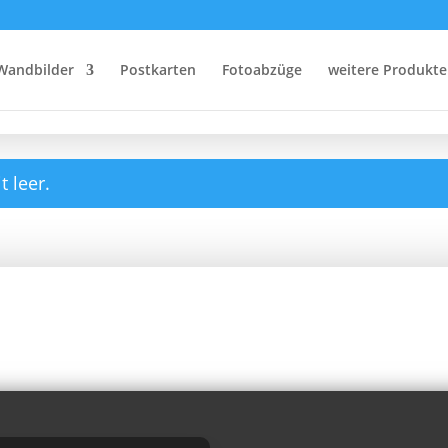
Bestellvorgang
Wandbilder
Postkarten
Fotoabzüge
weitere Produkte
t leer.