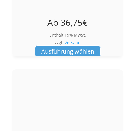
Ab
36,75
€
Enthält 19% MwSt.
zzgl.
Versand
Dieses
Ausführung wählen
Produkt
weist
mehrere
Varianten
auf.
Die
Optionen
können
auf
der