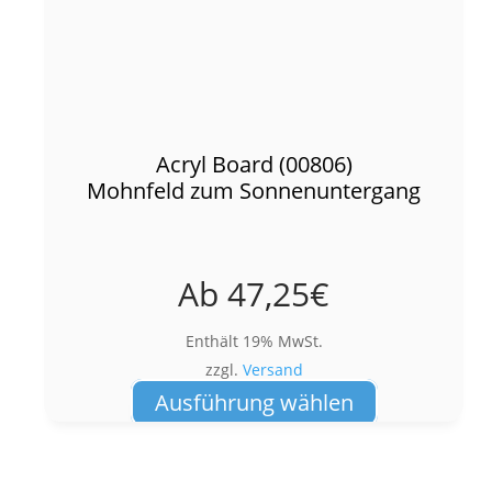
Acryl Board (00806)
Mohnfeld zum Sonnenuntergang
Ab
47,25
€
Enthält 19% MwSt.
zzgl.
Versand
Dieses
Ausführung wählen
Produkt
weist
mehrere