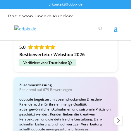
kontakt@ddpix.de
Das sagen unsere Kunden:
Alle Bewertungen
Google
Facebook
5.0
Bestbewerteter Webshop 2026
Verifiziert von: Trustindex
Zusammenfassung
C
Basierend auf 679 Bewertungen
v
ddpix.de begeistert mit beeindruckenden Dresden-
Kalendern, die für ihre einmalige Qualität,
W
außergewöhnlichen Aufnahmen und saisonale Präzision
i
geschätzt werden. Kunden lieben die kreativen
Perspektiven und die detailreiche Gestaltung. Dank
schneller Lieferung und hochwertiger Verarbeitung
schafft ddpix.de unvergessliche Erlebnisse.