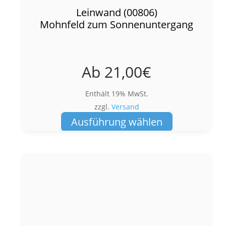
Leinwand (00806)
Mohnfeld zum Sonnenuntergang
Ab
21,00
€
Enthält 19% MwSt.
zzgl.
Versand
Dieses
Ausführung wählen
Produkt
weist
mehrere
Varianten
auf.
Die
Optionen
können