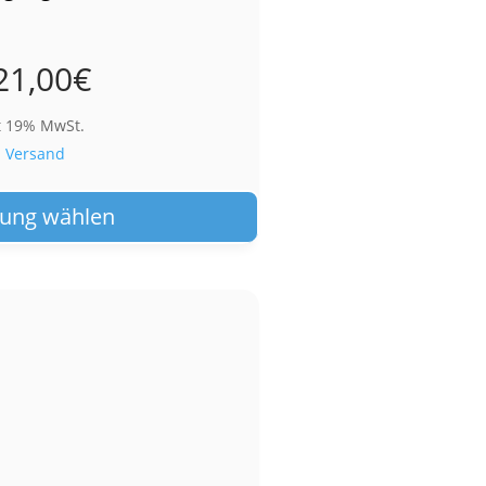
21,00
€
t 19% MwSt.
.
Versand
Dieses
Produkt
ung wählen
weist
mehrere
Varianten
auf.
Die
Optionen
können
auf
der