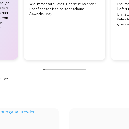
malige
Wie immer tolle Fotos. Der neue Kalender
Traumha
ahmen
über Sachsen ist eine sehr schöne
Lieferu
werden.
Abwechslung.
Ich hät
tiven
Kalender
nk
gewünsc
er
tungen