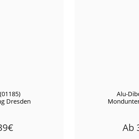
(01185)
Alu-Dib
g Dresden
Mondunter
39
€
Ab