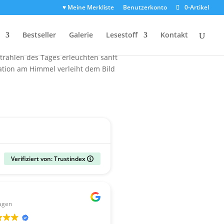
♥ Meine Merkliste
Benutzerkonto
0-Artikel
 vom Dresdner Stadtteil Rockau aus.
Bestseller
Galerie
Lesestoff
Kontakt
ne: Sie komprimiert die Distanz
Strahlen des Tages erleuchten sanft
lation am Himmel verleiht dem Bild
Verifiziert von: Trustindex
Gerald
agen
vor 2 Wochen