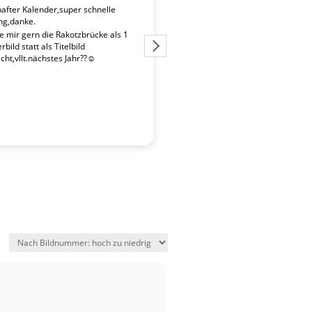
fter Kalender,super schnelle
Der Kalender "Sachsen 2027" ent
ng,danke.
überdurchschnittlich gute Fotos. 
Fotografen ist es gelungen, beso
te mir gern die Rakotzbrücke als 1
Stimmungen einzufangen. Wir wa
bild statt als Titelbild
zufrieden mit der schnellen Liefe
ht,vllt.nächstes Jahr??☺️