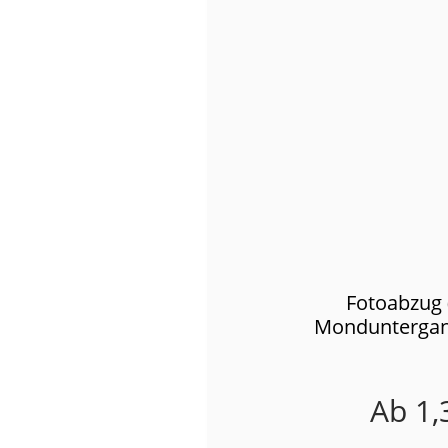
Fotoabzug 
Monduntergan
Ab
1,