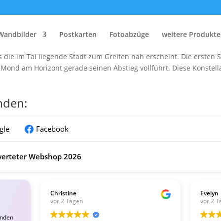
Monduntergang über Dresden
 faszinierende Ansicht Dresdens zur frühen Morgenstunde, gesehen
Wandbilder
Postkarten
Fotoabzüge
weitere Produkte
einen außergewöhnlichen Effekt auf das Erscheinungsbild der Sze
 die im Tal liegende Stadt zum Greifen nah erscheint. Die ersten 
 Mond am Horizont gerade seinen Abstieg vollführt. Diese Konstel
nden:
gle
Facebook
erteter Webshop 2026
Christine
Evelyn
vor 2 Tagen
vor 2 T
enden