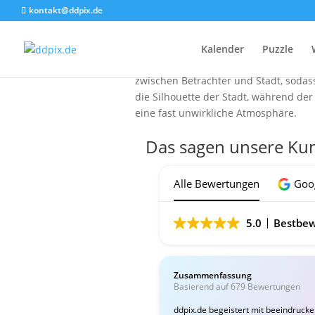
kontakt@ddpix.de
Das Bild entfaltet eine surreale und
Kalender
Puzzle
Die große Brennweite von 500 mm hat 
zwischen Betrachter und Stadt, sodass
die Silhouette der Stadt, während der
eine fast unwirkliche Atmosphäre.
Das sagen unsere Ku
Alle Bewertungen
Goo
5.0
Bestbew
Zusammenfassung
Basierend auf 679 Bewertungen
ddpix.de begeistert mit beeindruck