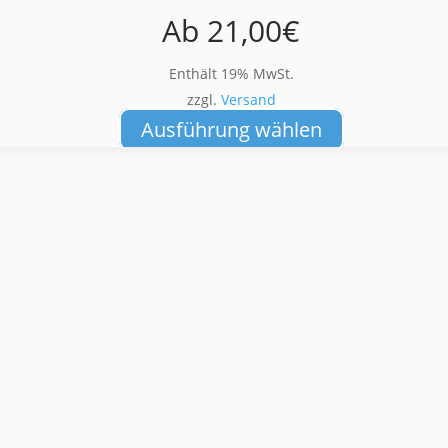
Ab
21,00
€
Enthält 19% MwSt.
zzgl.
Versand
Dieses
Ausführung wählen
Produkt
weist
mehrere
Varianten
auf.
Die
Optionen
können
auf
der
Produktseite
gewählt