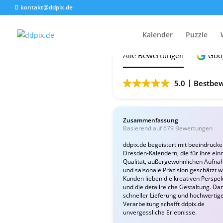
kontakt@ddpix.de
Das sagen unsere Ku
Kalender
Puzzle
Alle Bewertungen
Goo
5.0
Bestbew
Zusammenfassung
Basierend auf 679 Bewertungen
ddpix.de begeistert mit beeindruck
Dresden-Kalendern, die für ihre ein
Qualität, außergewöhnlichen Aufn
und saisonale Präzision geschätzt 
Kunden lieben die kreativen Perspek
und die detailreiche Gestaltung. Da
schneller Lieferung und hochwertig
Verarbeitung schafft ddpix.de
unvergessliche Erlebnisse.