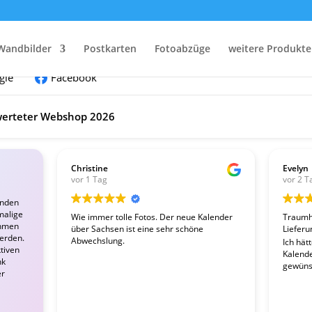
nden:
Wandbilder
Postkarten
Fotoabzüge
weitere Produkte
gle
Facebook
erteter Webshop 2026
Christine
Evelyn
vor 1 Tag
vor 2 T
enden
malige
Wie immer tolle Fotos. Der neue Kalender
Traumha
ahmen
über Sachsen ist eine sehr schöne
Lieferu
werden.
Abwechslung.
Ich hät
tiven
Kalender
nk
gewünsc
er