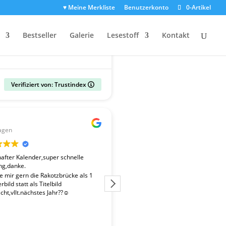
♥ Meine Merkliste
Benutzerkonto
0-Artikel
Bestseller
Galerie
Lesestoff
Kontakt
Verifiziert von: Trustindex
Gerald
agen
vor 2 Wochen
fter Kalender,super schnelle
Der Kalender "Sachsen 2027" ent
ng,danke.
überdurchschnittlich gute Fotos. 
Fotografen ist es gelungen, beso
te mir gern die Rakotzbrücke als 1
Stimmungen einzufangen. Wir wa
bild statt als Titelbild
zufrieden mit der schnellen Liefe
ht,vllt.nächstes Jahr??☺️