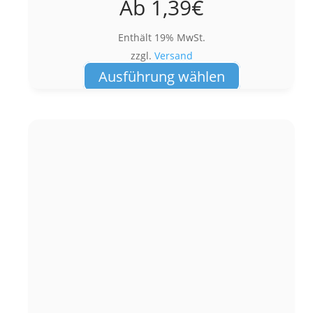
Ab
1,39
€
Enthält 19% MwSt.
zzgl.
Versand
Dieses
Ausführung wählen
Produkt
weist
mehrere
Varianten
auf.
Die
Optionen
können
auf
der
Produktseite
gewählt
werden