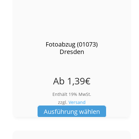
Fotoabzug (01073)
Dresden
Ab
1,39
€
Enthält 19% MwSt.
zzgl.
Versand
Dieses
Ausführung wählen
Produkt
weist
mehrere