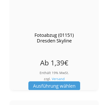
Fotoabzug (01151)
Dresden Skyline
Ab
1,39
€
Enthält 19% MwSt.
zzgl.
Versand
Dieses
Ausführung wählen
Produkt
weist
mehrere