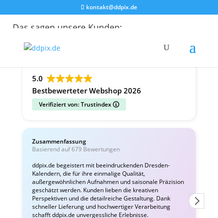
kontakt@ddpix.de
Das sagen unsere Kunden:
Alle Bewertungen
Google
Facebook
5.0
Bestbewerteter Webshop 2026
Verifiziert von: Trustindex
Zusammenfassung
C
Basierend auf 679 Bewertungen
v
ddpix.de begeistert mit beeindruckenden Dresden-
Kalendern, die für ihre einmalige Qualität,
W
außergewöhnlichen Aufnahmen und saisonale Präzision
i
geschätzt werden. Kunden lieben die kreativen
Perspektiven und die detailreiche Gestaltung. Dank
schneller Lieferung und hochwertiger Verarbeitung
schafft ddpix.de unvergessliche Erlebnisse.