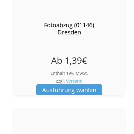
Fotoabzug (01146)
Dresden
Ab
1,39
€
Enthält 19% MwSt.
zzgl.
Versand
Dieses
Ausführung wählen
Produkt
weist
mehrere
Varianten
auf.