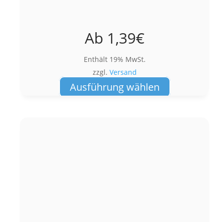
Ab
1,39
€
Enthält 19% MwSt.
zzgl.
Versand
Dieses
Ausführung wählen
Produkt
weist
mehrere
Varianten
auf.
Die
Optionen
können
auf
der