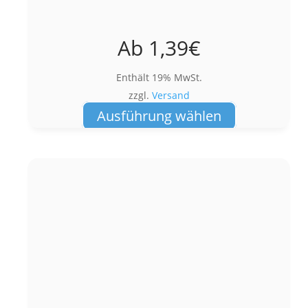
Ab
1,39
€
Enthält 19% MwSt.
zzgl.
Versand
Dieses
Ausführung wählen
Produkt
weist
mehrere
Varianten
auf.
Die
Optionen
können
auf
der