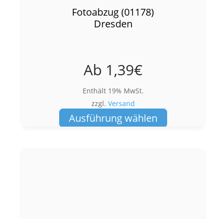
Fotoabzug (01178)
Dresden
Ab
1,39
€
Enthält 19% MwSt.
zzgl.
Versand
Dieses
Ausführung wählen
Produkt
weist
mehrere
Varianten
auf.
Die
Optionen
können