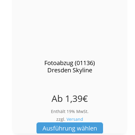
Fotoabzug (01136)
Dresden Skyline
Ab
1,39
€
Enthält 19% MwSt.
zzgl.
Versand
Dieses
Ausführung wählen
Produkt