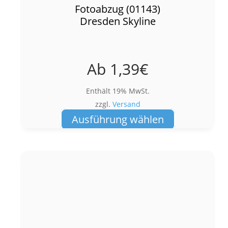
Fotoabzug (01143)
Dresden Skyline
Ab
1,39
€
Enthält 19% MwSt.
zzgl.
Versand
Dieses
Ausführung wählen
Produkt
weist
mehrere
Varianten
auf.
Die
Optionen
können