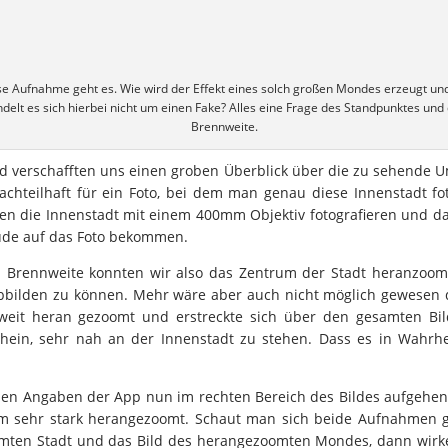
e Aufnahme geht es. Wie wird der Effekt eines solch großen Mondes erzeugt u
delt es sich hierbei nicht um einen Fake? Alles eine Frage des Standpunktes und
Brennweite.
d verschafften uns einen groben Überblick über die zu sehende 
 nachteilhaft für ein Foto, bei dem man genau diese Innenstadt 
lten die Innenstadt mit einem 400mm Objektiv fotografieren und d
äude auf das Foto bekommen.
en Brennweite konnten wir also das Zentrum der Stadt heranzoo
bbilden zu können. Mehr wäre aber auch nicht möglich gewesen d
weit heran gezoomt und erstreckte sich über den gesamten Bild
hein, sehr nah an der Innenstadt zu stehen. Dass es in Wahrhe
den Angaben der App nun im rechten Bereich des Bildes aufgehen 
 sehr stark herangezoomt. Schaut man sich beide Aufnahmen ge
omten Stadt und das Bild des herangezoomten Mondes, dann wir