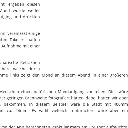
int, ergeben diesen
r Mond wurde weder
aufging und drückten
nn, veranlasst einige
 ohne Fake erschaffen
e Aufnahme mit einer
ärische Refraktion
sphäre, welche durch
ahme links zeigt den Mond an diesem Abend in einer größeren
e Menschen einen natürlichen Mondaufgang vorstellen. Dies wäre
er geringen Brennweite fotografiert hätten, dabei hätten wir aber
oß bekommen. In diesem Beispiel wäre die Stadt mit 400mm
t ca. 24mm. Es wirkt vielleicht natürlicher, wäre aber ein
 von der App berechneten Punkt langsam am Horizont auftauchte,