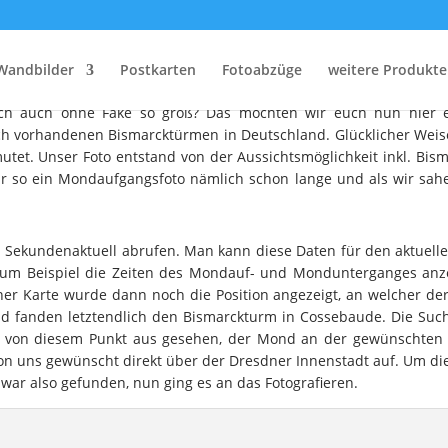
Der Große Mond…
Wandbilder
Postkarten
Fotoabzüge
weitere Produkte
foto haben wir nun zum Anlass genommen, die Ganze Sache mal et
ich auch ohne Fake so groß? Das möchten wir euch nun hier 
 vorhandenen Bismarcktürmen in Deutschland. Glücklicher Weise b
tet. Unser Foto entstand von der Aussichtsmöglichkeit inkl. Bi
 so ein Mondaufgangsfoto nämlich schon lange und als wir sahen
 Sekundenaktuell abrufen. Man kann diese Daten für den aktuelle
um Beispiel die Zeiten des Mondauf- und Mondunterganges anze
ner Karte wurde dann noch die Position angezeigt, an welcher 
 fanden letztendlich den Bismarckturm in Cossebaude. Die Suche
ob von diesem Punkt aus gesehen, der Mond an der gewünschten 
on uns gewünscht direkt über der Dresdner Innenstadt auf. Um dies
war also gefunden, nun ging es an das Fotografieren.