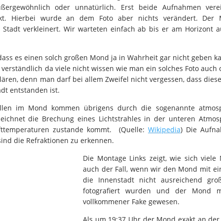
ußergewöhnlich oder unnatürlich. Erst beide Aufnahmen vere
fekt. Hierbei wurde an dem Foto aber nichts verändert. De
e Stadt verkleinert. Wir warteten einfach ab bis er am Horizont 
dass es einen solch großen Mond ja in Wahrheit gar nicht geben ka
ll verständlich da viele nicht wissen wie man ein solches Foto auch
ren, denn man darf bei allem Zweifel nicht vergessen, dass dies
t entstanden ist.
llen im Mond kommen übrigens durch die sogenannte atmosph
eichnet die Brechung eines Lichtstrahles in der unteren Atmo
ufttemperaturen zustande kommt. (Quelle:
Wikipedia
) Die Aufn
sind die Refraktionen zu erkennen.
Die Montage Links zeigt, wie sich viel
auch der Fall, wenn wir den Mond mit ein
die Innenstadt nicht ausreichend gr
fotografiert wurden und der Mond mi
vollkommener Fake gewesen.
Als um 19:37 Uhr der Mond exakt an der