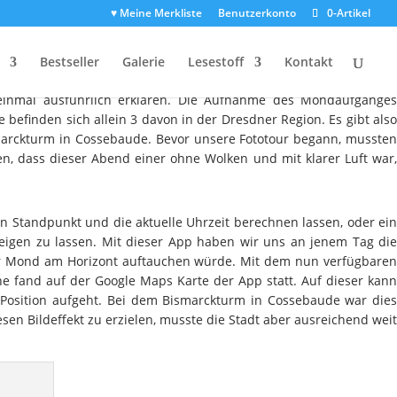
♥ Meine Merkliste
Benutzerkonto
0-Artikel
Bestseller
Galerie
Lesestoff
Kontakt
was detaillierter zu erklären. Wie kommt dieser Große Mond auf
einmal ausführlich erklären. Die Aufnahme des Mondaufganges
efinden sich allein 3 davon in der Dresdner Region. Es gibt also
smarckturm in Cossebaude. Bevor unsere Fototour begann, mussten
, dass dieser Abend einer ohne Wolken und mit klarer Luft war,
n Standpunkt und die aktuelle Uhrzeit berechnen lassen, oder ei
igen zu lassen. Mit dieser App haben wir uns an jenem Tag die
der Mond am Horizont auftauchen würde. Mit dem nun verfügbaren
 fand auf der Google Maps Karte der App statt. Auf dieser kann
Position aufgeht. Bei dem Bismarckturm in Cossebaude war dies
en Bildeffekt zu erzielen, musste die Stadt aber ausreichend weit