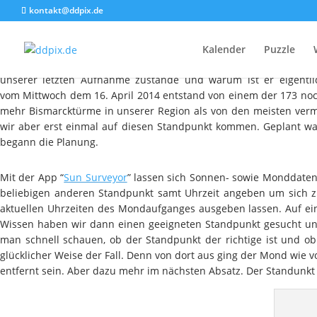
kontakt@ddpix.de
Kalender
Puzzle
Die kleineren Diskussionen
auf Facebook
zu unserem letzten Mond
unserer letzten Aufnahme zustande und warum ist er eigentl
vom Mittwoch dem 16. April 2014 entstand von einem der 173 noch
mehr Bismarcktürme in unserer Region als von den meisten vermu
wir aber erst einmal auf diesen Standpunkt kommen. Geplant war
begann die Planung.
Mit der App “
Sun Surveyor
” lassen sich Sonnen- sowie Monddaten
beliebigen anderen Standpunkt samt Uhrzeit angeben um sich z
aktuellen Uhrzeiten des Mondaufganges ausgeben lassen. Auf ei
Wissen haben wir dann einen geeigneten Standpunkt gesucht und
man schnell schauen, ob der Standpunkt der richtige ist und 
glücklicher Weise der Fall. Denn von dort aus ging der Mond wie v
entfernt sein. Aber dazu mehr im nächsten Absatz. Der Standunkt 