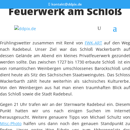
kontakt@ddpix.de
Feuerwerk am Schloß
Wackerbarth
Am gestrigen Freitag Abend machten wir uns bei schönem
Frühlingswetter zusammen mit René von
FWK-ART
auf den Weg
nach Radebeul. Unser Ziel war das Schloß Wackerbarth auf
dessen Gelände am Abend ein kleines Privatfeuerwerk gezündet
werden sollte. Das zwischen 1727 bis 1730 erbaute Schloß ist ein
von romantischen Weinbergen umschlossenes Barockschloß und
dient heute als Sitz des Sächsischen Staatsweingutes. Das Schloss
Wackerbarth zählt heute weiterhin als sächsisches Kulturerbe.
Von den Weinbergen aus hat man einen traumhaften Blick auf
das Schloß sowie die Stadt Radebeul.
Gegen 21 Uhr trafen wir an der Sternwarte Radebeul ein. Diesem
Punkt hatten wir uns nach einigen Suchen im Internet
herausgesucht. Weitere genauere Tipps von Michael Schultz von
Misc-Photo
halfen uns dann noch den genauen Standpunkt zu
finden. Unser erster Weg führte uns zum Abbrennplatz des