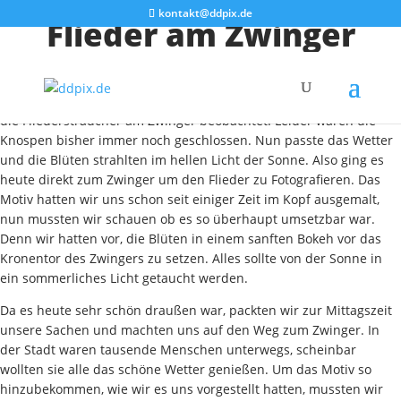
kontakt@ddpix.de
Flieder am Zwinger
Temperaturen bis 25°C und Sonne pur, der Sommer ist
anscheinend da. Schon seit Wochen haben wir auf dem Heimweg
die Fliedersträucher am Zwinger beobachtet. Leider waren die
Knospen bisher immer noch geschlossen. Nun passte das Wetter
und die Blüten strahlten im hellen Licht der Sonne. Also ging es
heute direkt zum Zwinger um den Flieder zu Fotografieren. Das
Motiv hatten wir uns schon seit einiger Zeit im Kopf ausgemalt,
nun mussten wir schauen ob es so überhaupt umsetzbar war.
Denn wir hatten vor, die Blüten in einem sanften Bokeh vor das
Kronentor des Zwingers zu setzen. Alles sollte von der Sonne in
ein sommerliches Licht getaucht werden.
Da es heute sehr schön draußen war, packten wir zur Mittagszeit
unsere Sachen und machten uns auf den Weg zum Zwinger. In
der Stadt waren tausende Menschen unterwegs, scheinbar
wollten sie alle das schöne Wetter genießen. Um das Motiv so
hinzubekommen, wie wir es uns vorgestellt hatten, mussten wir