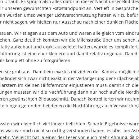
 Urlaub. Es sprach also alles dafür in dieser Nacht unser Bild d
r unseren gewünschten Fotostandpunkt an. Vertieft in Gespräche 
t sein würden umso weniger Lichtverschmutzung hatten wir zu bef
 nicht sagen, wir hielten nur Ausschau nach einer dunklen Fläche
bauen. Wir stiegen aus dem Auto und waren alle gleich vom eindru
sehen. Ganz deutlich konnten wir die Milchstraße über uns sehe
tativ aufgebaut und exakt ausgelotet hatten, wurde es komplizie
achführung ist eine eher kleinere und damit relativ ungenau. Damit
als komplett ohne zu fotografieren.
en sie grob aus. Damit ein exaktes mitziehen der Kamera möglich 
befindet sich zwar nicht exakt in der Verlängerung der Erdachse abe
rstern im kleinen Hilfsfernrohr einjustieren muss, damit sich di
lungen mussten wir die Nachführung dann nur noch auf die Nordha
en gewünschten Bildausschnitt. Danach kontrollierten wir nochm
tellungen gefunden bei denen die Nachführung auch Verwacklungsf
ssten wir eigentlich viel länger belichten. Scharfe Ergebnisse w
as was wir noch nicht so richtig verstanden haben, es aber bei As
hr. Vielleicht hat ja einer der Leser von euch mehr Ahnung. 😀 D