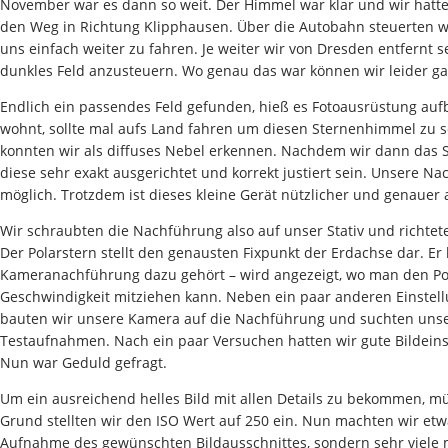
November war es dann so weit. Der Himmel war klar und wir hatten
den Weg in Richtung Klipphausen. Über die Autobahn steuerten wi
uns einfach weiter zu fahren. Je weiter wir von Dresden entfern
dunkles Feld anzusteuern. Wo genau das war können wir leider gar
Endlich ein passendes Feld gefunden, hieß es Fotoausrüstung auf
wohnt, sollte mal aufs Land fahren um diesen Sternenhimmel zu 
konnten wir als diffuses Nebel erkennen. Nachdem wir dann das S
diese sehr exakt ausgerichtet und korrekt justiert sein. Unsere N
möglich. Trotzdem ist dieses kleine Gerät nützlicher und genauer 
Wir schraubten die Nachführung also auf unser Stativ und richtet
Der Polarstern stellt den genausten Fixpunkt der Erdachse dar. Er 
Kameranachführung dazu gehört – wird angezeigt, wo man den Pola
Geschwindigkeit mitziehen kann. Neben ein paar anderen Einstel
bauten wir unsere Kamera auf die Nachführung und suchten unser
Testaufnahmen. Nach ein paar Versuchen hatten wir gute Bildeins
Nun war Geduld gefragt.
Um ein ausreichend helles Bild mit allen Details zu bekommen, mü
Grund stellten wir den ISO Wert auf 250 ein. Nun machten wir etw
Aufnahme des gewünschten Bildausschnittes, sondern sehr viele me