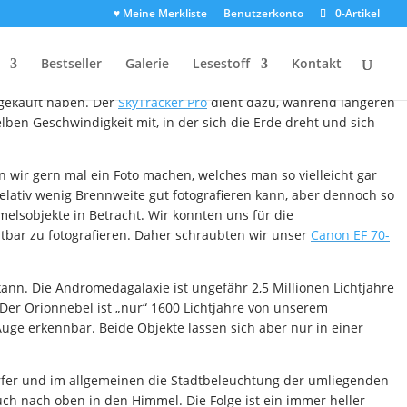
♥ Meine Merkliste
Benutzerkonto
0-Artikel
n
Bestseller
Galerie
Lesestoff
Kontakt
etwas mehr Zeit in Anspruch nehmen als die „normalen“ Fotos die
 gekauft haben. Der
SkyTracker Pro
dient dazu, während längeren
ben Geschwindigkeit mit, in der sich die Erde dreht und sich
 wir gern mal ein Foto machen, welches man so vielleicht gar
elativ wenig Brennweite gut fotografieren kann, aber dennoch so
lsobjekte in Betracht. Wir konnten uns für die
tbar zu fotografieren. Daher schraubten wir unser
Canon EF 70-
nn. Die Andromedagalaxie ist ungefähr 2,5 Millionen Lichtjahre
Der Orionnebel ist „nur“ 1600 Lichtjahre von unserem
Auge erkennbar. Beide Objekte lassen sich aber nur in einer
rfer und im allgemeinen die Stadtbeleuchtung der umliegenden
uch nach oben in den Himmel. Die Folge ist ein immer heller