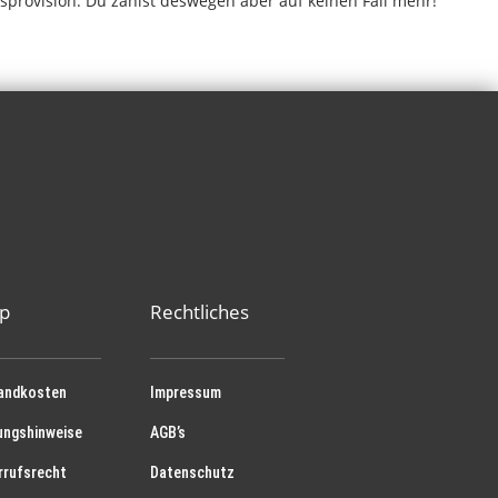
ngsprovision. Du zahlst deswegen aber auf keinen Fall mehr!
p
Rechtliches
andkosten
Impressum
ungshinweise
AGB’s
rrufsrecht
Datenschutz