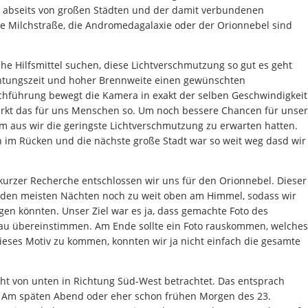
 abseits von großen Städten und der damit verbundenen
ie Milchstraße, die Andromedagalaxie oder der Orionnebel sind
che Hilfsmittel suchen, diese Lichtverschmutzung so gut es geht
lichtungszeit und hoher Brennweite einen gewünschten
chführung bewegt die Kamera in exakt der selben Geschwindigkeit
irkt das für uns Menschen so. Um noch bessere Chancen für unser
m aus wir die geringste Lichtverschmutzung zu erwarten hatten.
en im Rücken und die nächste große Stadt war so weit weg dasd wir
urzer Recherche entschlossen wir uns für den Orionnebel. Dieser
n den meisten Nächten noch zu weit oben am Himmel, sodass wir
gen könnten. Unser Ziel war es ja, dass gemachte Foto des
nau übereinstimmen. Am Ende sollte ein Foto rauskommen, welches
dieses Motiv zu kommen, konnten wir ja nicht einfach die gesamte
icht von unten in Richtung Süd-West betrachtet. Das entsprach
. Am späten Abend oder eher schon frühen Morgen des 23.