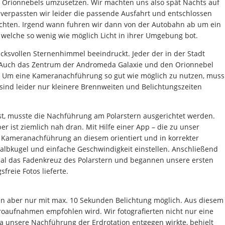
es Orionnebels umzusetzen. Wir machten uns also spät Nachts auf
verpassten wir leider die passende Ausfahrt und entschlossen
ürchten. Irgend wann fuhren wir dann von der Autobahn ab um ein
 welche so wenig wie möglich Licht in ihrer Umgebung bot.
cksvollen Sternenhimmel beeindruckt. Jeder der in der Stadt
n. Auch das Zentrum der Andromeda Galaxie und den Orionnebel
rt. Um eine Kameranachführung so gut wie möglich zu nutzen, muss
 sind leider nur kleinere Brennweiten und Belichtungszeiten
ist, musste die Nachführung am Polarstern ausgerichtet werden.
r ist ziemlich nah dran. Mit Hilfe einer App – die zu unser
e Kameranachführung an diesem orientiert und in korrekter
lbkugel und einfache Geschwindigkeit einstellen. Anschließend
al das Fadenkreuz des Polarstern und begannen unsere ersten
reie Fotos lieferte.
aren aber nur mit max. 10 Sekunden Belichtung möglich. Aus diesem
troaufnahmen empfohlen wird. Wir fotografierten nicht nur eine
a unsere Nachführung der Erdrotation entgegen wirkte, behielt