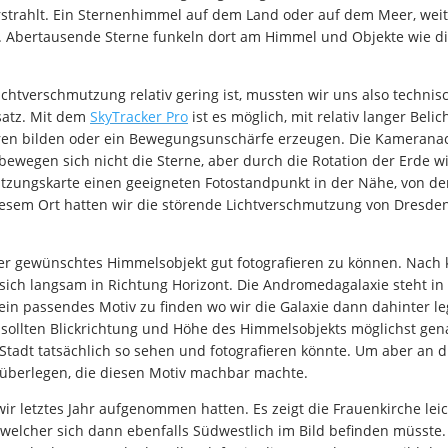
trahlt. Ein Sternenhimmel auf dem Land oder auf dem Meer, weit
t. Abertausende Sterne funkeln dort am Himmel und Objekte wie d
.
chtverschmutzung relativ gering ist, mussten wir uns also technis
atz. Mit dem
SkyTracker Pro
ist es möglich, mit relativ langer Be
puren bilden oder ein Bewegungsunschärfe erzeugen. Die Kamerana
egen sich nicht die Sterne, aber durch die Rotation der Erde w
utzungskarte einen geeigneten Fotostandpunkt in der Nähe, von de
 diesem Ort hatten wir die störende Lichtverschmutzung von Dresd
r gewünschtes Himmelsobjekt gut fotografieren zu können. Nach k
ich langsam in Richtung Horizont. Die Andromedagalaxie steht i
ein passendes Motiv zu finden wo wir die Galaxie dann dahinter le
 sollten Blickrichtung und Höhe des Himmelsobjekts möglichst ge
 Stadt tatsächlich so sehen und fotografieren könnte. Um aber an 
 überlegen, die diesen Motiv machbar machte.
wir letztes Jahr aufgenommen hatten. Es zeigt die Frauenkirche le
elcher sich dann ebenfalls Südwestlich im Bild befinden müsste