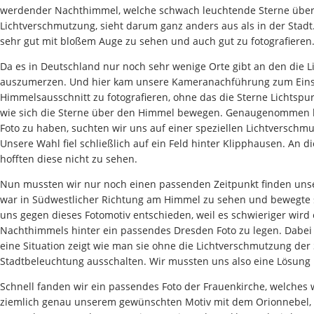
werdender Nachthimmel, welche schwach leuchtende Sterne übers
Lichtverschmutzung, sieht darum ganz anders aus als in der Stad
sehr gut mit bloßem Auge zu sehen und auch gut zu fotografieren
Da es in Deutschland nur noch sehr wenige Orte gibt an den die Li
auszumerzen. Und hier kam unsere Kameranachführung zum Eins
Himmelsausschnitt zu fotografieren, ohne das die Sterne Lichts
wie sich die Sterne über den Himmel bewegen. Genaugenommen bew
Foto zu haben, suchten wir uns auf einer speziellen Lichtverschm
Unsere Wahl fiel schließlich auf ein Feld hinter Klipphausen. An
hofften diese nicht zu sehen.
Nun mussten wir nur noch einen passenden Zeitpunkt finden unse
war in Südwestlicher Richtung am Himmel zu sehen und bewegte s
uns gegen dieses Fotomotiv entschieden, weil es schwieriger wird 
Nachthimmels hinter ein passendes Dresden Foto zu legen. Dabei
eine Situation zeigt wie man sie ohne die Lichtverschmutzung der
Stadtbeleuchtung ausschalten. Wir mussten uns also eine Lösung
Schnell fanden wir ein passendes Foto der Frauenkirche, welches 
ziemlich genau unserem gewünschten Motiv mit dem Orionnebel, w