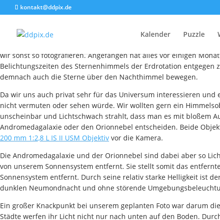
kontakt@ddpix.de
Kalender
Puzzle
Vor einigen Tagen setzten wir ein Foto um, welches wir schon sehr
wir sonst so fotografieren. Angefangen hat alles vor einigen Mo
Belichtungszeiten des Sternenhimmels der Erdrotation entgegen zu
demnach auch die Sterne über den Nachthimmel bewegen.
Da wir uns auch privat sehr für das Universum interessieren und 
nicht vermuten oder sehen würde. Wir wollten gern ein Himmelsobj
unscheinbar und Lichtschwach strahlt, dass man es mit bloßem Au
Andromedagalaxie oder den Orionnebel entscheiden. Beide Objekt
200 mm 1:2,8 L IS II USM Objektiv
vor die Kamera.
Die Andromedagalaxie und der Orionnebel sind dabei aber so Lich
von unserem Sonnensystem entfernt. Sie stellt somit das entfernt
Sonnensystem entfernt. Durch seine relativ starke Helligkeit ist
dunklen Neumondnacht und ohne störende Umgebungsbeleucht
Ein großer Knackpunkt bei unserem geplanten Foto war darum di
Städte werfen ihr Licht nicht nur nach unten auf den Boden. Durch