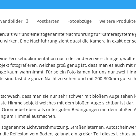
Orionnebel über Dresde
Wandbilder
Postkarten
Fotoabzüge
weitere Produkte
 lange fotografieren wollten. Unser geplantes Foto sollte wieder 
naten, als wir uns eine sogenannte Nachführung für Kamerasysteme
 wirken. Eine Nachführung zieht quasi die Kamera in exakt der sel
eine Fernsehdokumentation nach der anderen verschlingen, wollten
ekt fotografieren, welches groß genug ist, dass man es auch mit r
ge kaum wahrnimmt. Für so ein Foto kamen für uns nur zwei Himme
e sind fast die ganze Nacht zu sehen und mit 200-300mm gut sich
tschwach, dass man sie nur sehr schwer mit bloßem Auge sehen ka
este Himmelsobjekt welches mit dem bloßen Auge sichtbar ist dar. 
 der Orionnebel ebenfalls unter guten Bedingungen mit dem bloßen 
ung am Himmel ausmachen.
e sogenannte Lichtverschmutzung. Straßenlaternen, Autoscheinwe
 die Reflexion vom Boden, gelangt ein großer Teil dieses Lichtes a