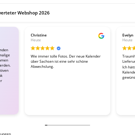
erteter Webshop 2026
Christine
Evelyn
Heute
Heute
enden
malige
Wie immer tolle Fotos. Der neue Kalender
Traumha
ahmen
über Sachsen ist eine sehr schöne
Lieferu
werden.
Abwechslung.
Ich hät
tiven
Kalender
nk
gewünsc
er
tungen