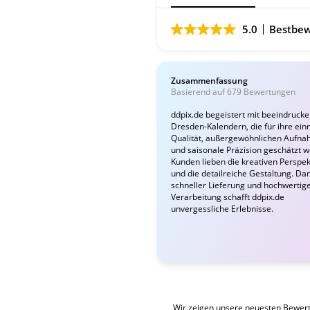
5.0
Bestbew
Zusammenfassung
Basierend auf 679 Bewertungen
ddpix.de begeistert mit beeindruck
Dresden-Kalendern, die für ihre ein
Qualität, außergewöhnlichen Aufn
und saisonale Präzision geschätzt 
Kunden lieben die kreativen Perspek
und die detailreiche Gestaltung. Da
schneller Lieferung und hochwertig
Verarbeitung schafft ddpix.de
unvergessliche Erlebnisse.
Wir zeigen unsere neuesten Bewer