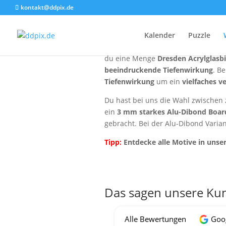
kontakt@ddpix.de
Kalender
Puzzle
Das
Acryl Board
gehört zu den
edel
du eine Menge
Dresden Acrylglasbi
beeindruckende Tiefenwirkung
. B
Tiefenwirkung
um ein
vielfaches v
Du hast bei uns die Wahl zwischen 
ein
3 mm starkes Alu-Dibond Boar
gebracht. Bei der Alu-Dibond Varia
Tipp:
Entdecke alle Motive in unse
Das sagen unsere Ku
Alle Bewertungen
Goo