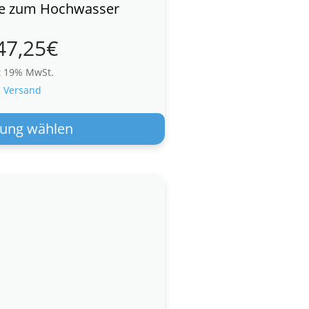
ne zum Hochwasser
47,25
€
t 19% MwSt.
.
Versand
Dieses
Produkt
ung wählen
weist
mehrere
Varianten
auf.
Die
Optionen
können
auf
der
Produktseite