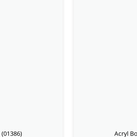
 (01386)
Acryl B