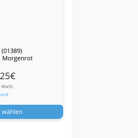
 (01389)
m Morgenrot
,25
€
% MwSt.
sand
Dieses
Produkt
 wählen
weist
mehrere
Varianten