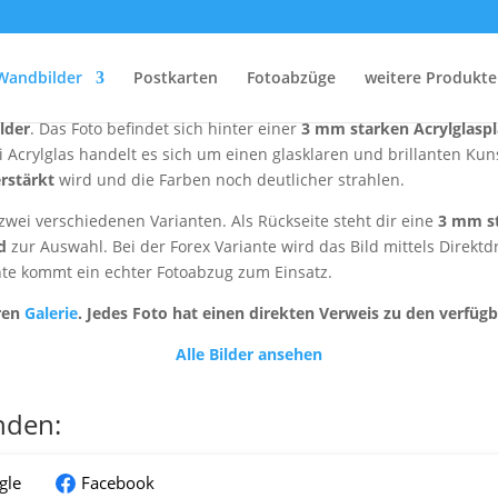
Acryl Board
Wandbilder
Postkarten
Fotoabzüge
weitere Produkte
sten Möglichkeiten
, ein Dresden Foto
elegant
und in
höchster Qua
lder
. Das Foto befindet sich hinter einer
3 mm starken Acrylglaspl
ei Acrylglas handelt es sich um einen glasklaren und brillanten Kunst
erstärkt
wird und die Farben noch deutlicher strahlen.
zwei verschiedenen Varianten. Als Rückseite steht dir eine
3 mm st
d
zur Auswahl. Bei der Forex Variante wird das Bild mittels Direktdr
nte kommt ein echter Fotoabzug zum Einsatz.
ren
Galerie
. Jedes Foto hat einen direkten Verweis zu den verfüg
Alle Bilder ansehen
nden:
gle
Facebook