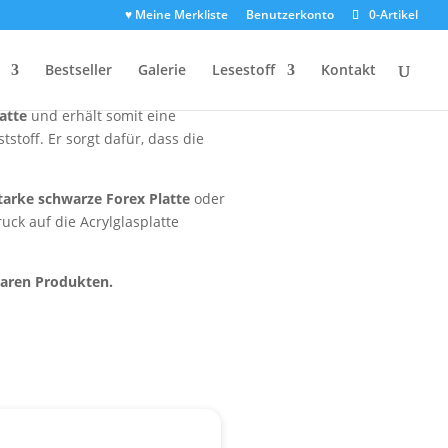
♥ Meine Merkliste
Benutzerkonto
0-Artikel
Bestseller
Galerie
Lesestoff
Kontakt
lität
zu präsentieren. Hier findest
atte
und erhält somit eine
stoff. Er sorgt dafür, dass die
arke schwarze Forex Platte
oder
uck auf die Acrylglasplatte
baren Produkten.