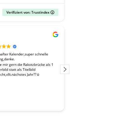
Verifiziert von: Trustindex
Gerald
vor 2 Wochen
fter Kalender,super schnelle
Der Kalender "Sachsen 2027" ent
ng,danke.
überdurchschnittlich gute Fotos. 
Fotografen ist es gelungen, beso
te mir gern die Rakotzbrücke als 1
Stimmungen einzufangen. Wir wa
bild statt als Titelbild
zufrieden mit der schnellen Liefe
ht,vllt.nächstes Jahr??☺️