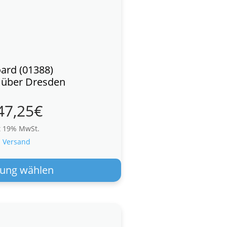
oard (01388)
e über Dresden
47,25
€
t 19% MwSt.
.
Versand
Dieses
Produkt
ung wählen
weist
mehrere
Varianten
auf.