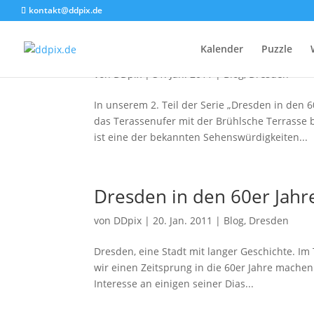
kontakt@ddpix.de
Dresden in den 60er Jahr
Kalender
Puzzle
von
DDpix
|
31. Jan. 2011
|
Blog
,
Dresden
In unserem 2. Teil der Serie „Dresden in den 
das Terassenufer mit der Brühlsche Terrasse 
ist eine der bekannten Sehenswürdigkeiten...
Dresden in den 60er Jahr
von
DDpix
|
20. Jan. 2011
|
Blog
,
Dresden
Dresden, eine Stadt mit langer Geschichte. Im
wir einen Zeitsprung in die 60er Jahre machen
Interesse an einigen seiner Dias...