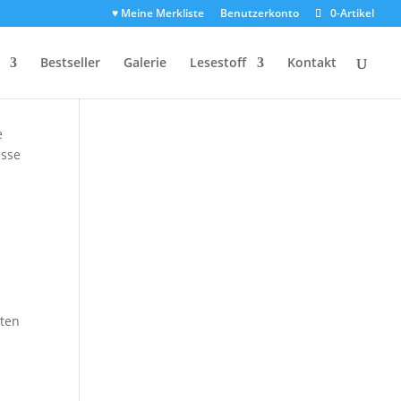
♥ Meine Merkliste
Benutzerkonto
0-Artikel
Bestseller
Galerie
Lesestoff
Kontakt
e
asse
hten