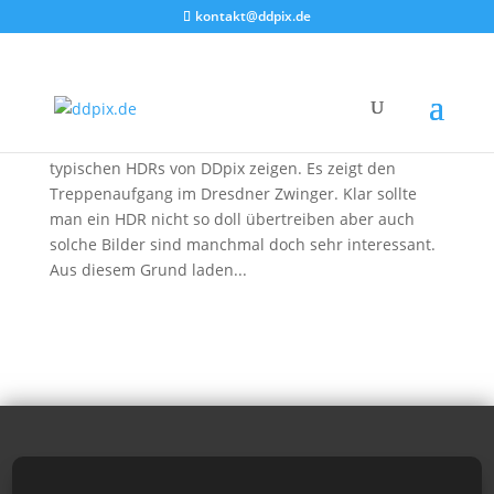
kontakt@ddpix.de
Ein typisches DDpix HDR
von
DDpix
|
23. Aug. 2009
|
Blog
,
Fotoberichte
Hallo, heute möchten wir Euch mal wieder eines der
typischen HDRs von DDpix zeigen. Es zeigt den
Treppenaufgang im Dresdner Zwinger. Klar sollte
man ein HDR nicht so doll übertreiben aber auch
solche Bilder sind manchmal doch sehr interessant.
Aus diesem Grund laden...