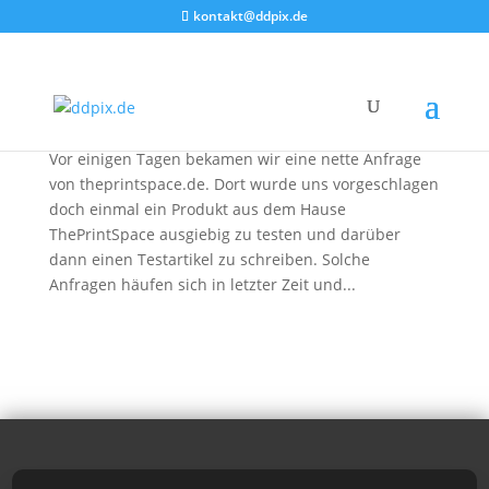
kontakt@ddpix.de
Alu-Dibond Platte von ThePrintSpace.de im
Test
von
DDpix
|
20. Dez. 2010
|
Blog
,
Testberichte
Vor einigen Tagen bekamen wir eine nette Anfrage
von theprintspace.de. Dort wurde uns vorgeschlagen
doch einmal ein Produkt aus dem Hause
ThePrintSpace ausgiebig zu testen und darüber
dann einen Testartikel zu schreiben. Solche
Anfragen häufen sich in letzter Zeit und...