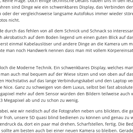
s, keine Frage. Doch einige technische Details haben uns in den l
ahren sind Dinge wie ein schwenkbares Display, das Verbinden der
oder der vergleichsweise langsame Autofokus immer wieder stören
tos nicht.
de durch das fehlen von all dem Schnick und Schnack so interessa
ch akrobatisch auf dem Boden liegend um einen guten Blick auf d
 erst einmal Kabelauslöser und andere Dinge an die Kamera um mi
nnte man noch Handwerk nennen dass man mit vollem Körpereinsatz 
doch die Moderne Technik. Ein schwenkbares Display, welches ma
man auch mal bequem auf der Wiese sitzen und von oben auf das 
en Hochstativs auf das lange Verbindungskabel und den Laptop ve
 Nice. Ganz zu schweigen von dem Luxus, selbst bei fast absolut
gapixel mehr auf dem Sensor würden den Bildern teilweise auch w
,3 Megapixel ab und zu schon zu wenig.
ei, wie wir neidisch auf die Fotografen neben uns blickten, die g
r froh, unsere 5D quasi blind bedienen zu können und genau zu w
endruck da, dort ein paar mal drehen, Scharfstellen, fertig. Die B
s sollte am besten auch bei einer neuen Kamera so bleiben. Gera