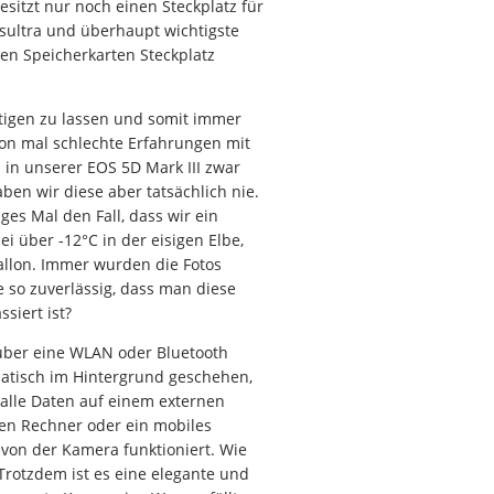
sitzt nur noch einen Steckplatz für
usultra und überhaupt wichtigste
nen Speicherkarten Steckplatz
rtigen zu lassen und somit immer
hon mal schlechte Erfahrungen mit
 in unserer EOS 5D Mark III zwar
ben wir diese aber tatsächlich nie.
ges Mal den Fall, dass wir ein
i über -12°C in der eisigen Elbe,
llon. Immer wurden die Fotos
 so zuverlässig, dass man diese
siert ist?
t über eine WLAN oder Bluetooth
atisch im Hintergrund geschehen,
 alle Daten auf einem externen
nen Rechner oder ein mobiles
von der Kamera funktioniert. Wie
Trotzdem ist es eine elegante und