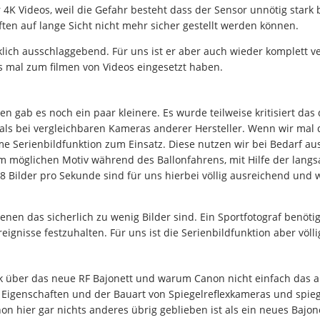
K Videos, weil die Gefahr besteht dass der Sensor unnötig stark b
ften auf lange Sicht nicht mehr sicher gestellt werden können.
irklich ausschlaggebend. Für uns ist er aber auch wieder komplett v
es mal zum filmen von Videos eingesetzt haben.
n gab es noch ein paar kleinere. Es wurde teilweise kritisiert das
 als bei vergleichbaren Kameras anderer Hersteller. Wenn wir mal 
e Serienbildfunktion zum Einsatz. Diese nutzen wir bei Bedarf aus
 möglichen Motiv während des Ballonfahrens, mit Hilfe der lang
 8 Bilder pro Sekunde sind für uns hierbei völlig ausreichend und
denen das sicherlich zu wenig Bilder sind. Ein Sportfotograf benöti
gnisse festzuhalten. Für uns ist die Serienbildfunktion aber völl
k über das neue RF Bajonett und warum Canon nicht einfach das al
n Eigenschaften und der Bauart von Spiegelreflexkameras und spi
on hier gar nichts anderes übrig geblieben ist als ein neues Baj