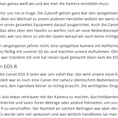
n man genau weiß wo und wie man die Kamera einstellen muss.
für uns nie in Frage. Die Zukunft gehört ganz klar den spiegello
 Aber ein Wechsel zu einem anderen Hersteller wollten wir wenn m
 unser gesamtes Equipment darauf ausgerichtet. Auch die Canon 
. Das alles über den Haufen zu werfen, sich an neue Bedienkonze
en, war uns dann zu viel des Guten worauf wir auch keine richtige
en vergangenen Jahren nicht, eine spiegellose Kamera mit Vollform
also fleißig mit unserer 5D los und machten unsere Aufnahmen. O
 war trotzdem toll und hat riesen Spaß gemacht! Dann kam die EO
on EOS R
die Canon EOS R lasen war uns sofort klar, das wird unsere neue K
dem war es noch eine Canon mit nahezu identischem Bedienkonze
ck, den irgendwie keiner so richtig braucht. Die wichtigsten Ding
 also etwas vertrauter mit der Kamera zu machen, durchstöberten
 Internet und lasen Foren Beiträge oder andere Fotoseiten, um uns
 zu verschaffen. Der Nachteil an solchen Beiträgen war aber der
s wurde sehr viel spekuliert und was wirklich handfestes las man 