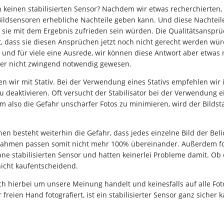
keinen stabilisierten Sensor? Nachdem wir etwas recherchierten,
 Bildsensoren erhebliche Nachteile geben kann. Und diese Nachteil
 sie mit dem Ergebnis zufrieden sein würden. Die Qualitätsansprüc
, dass sie diesen Ansprüchen jetzt noch nicht gerecht werden würde
n und für viele eine Ausrede, wir können diese Antwort aber etwas n
 aber nicht zwingend notwendig gewesen.
ren wir mit Stativ. Bei der Verwendung eines Stativs empfehlen wir
zu deaktivieren. Oft versucht der Stabilisator bei der Verwendung
m also die Gefahr unscharfer Fotos zu minimieren, wird der Bildst
hen besteht weiterhin die Gefahr, dass jedes einzelne Bild der Be
ufnahmen passen somit nicht mehr 100% übereinander. Außerdem foto
ne stabilisierten Sensor und hatten keinerlei Probleme damit. Ob d
nicht kaufentscheidend.
ch hierbei um unsere Meinung handelt und keinesfalls auf alle Foto
 freien Hand fotografiert, ist ein stabilisierter Sensor ganz sicher