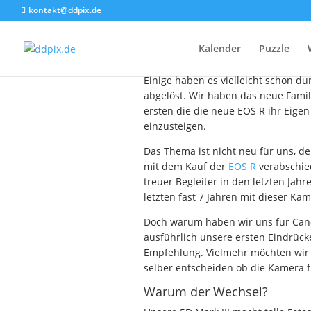
kontakt@ddpix.de
Warum haben w
Kalender
Puzzle
Einige haben es vielleicht schon 
abgelöst. Wir haben das neue Fami
ersten die die neue EOS R ihr Eige
einzusteigen.
Das Thema ist nicht neu für uns, d
mit dem Kauf der
EOS R
verabschied
treuer Begleiter in den letzten Jah
letzten fast 7 Jahren mit dieser Ka
Doch warum haben wir uns für Cano
ausführlich unsere ersten Eindrück
Empfehlung. Vielmehr möchten wir
selber entscheiden ob die Kamera fü
Warum der Wechsel?