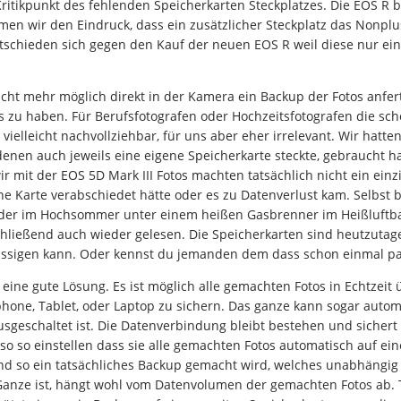
itikpunkt des fehlenden Speicherkarten Steckplatzes. Die EOS R be
amen wir den Eindruck, dass ein zusätzlicher Steckplatz das Nonpl
entschieden sich gegen den Kauf der neuen EOS R weil diese nur ei
nicht mehr möglich direkt in der Kamera ein Backup der Fotos anfe
 zu haben. Für Berufsfotografen oder Hochzeitsfotografen die sc
elleicht nachvollziehbar, für uns aber eher irrelevant. Wir hatten
denen auch jeweils eine eigene Speicherkarte steckte, gebraucht ha
ir mit der EOS 5D Mark III Fotos machten tatsächlich nicht ein einzi
e Karte verabschiedet hätte oder es zu Datenverlust kam. Selbst be
der im Hochsommer unter einem heißen Gasbrenner im Heißluftba
hließend auch wieder gelesen. Die Speicherkarten sind heutzutage
lässigen kann. Oder kennst du jemanden dem dass schon einmal pas
 eine gute Lösung. Es ist möglich alle gemachten Fotos in Echtzei
one, Tablet, oder Laptop zu sichern. Das ganze kann sogar autom
sgeschaltet ist. Die Datenverbindung bleibt bestehen und sichert
so so einstellen dass sie alle gemachten Fotos automatisch auf ei
d so ein tatsächliches Backup gemacht wird, welches unabhängig 
s Ganze ist, hängt wohl vom Datenvolumen der gemachten Fotos ab. 