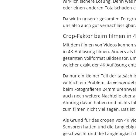
wirklich sichere Lösung. Denn was 
oder einen anderen Totalschaden e
Da wir in unserer gesamten Fotogra
uns also auch gut vernachlässigbar
Crop-Faktor beim filmen in 4
Mit dem filmen von Videos kennen w
in 4K-Auflösung filmen. Anders als 
gesamten Vollformat Bildsensor, um
welcher exakt der 4K Auflösung ents
Da nur ein kleiner Teil der tatsächl
wirklich ein Problem, da verwendet
beim Fotografieren 24mm Brennweit
auch noch weitere Nachteile aber au
Ahnung davon haben und nichts fal
zum filmen nicht viel sagen. Das is
Als Grund für das cropen von 4K Vid
Sensoren hatten und die Langlebigk
geschwächt und die Langlebigkeit d