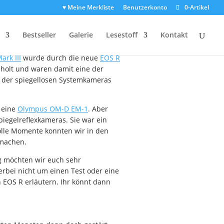
♥ Meine Merkliste
Benutzerkonto
0-Artikel
EOS R gekauft?
Bestseller
Galerie
Lesestoff
Kontakt
rk III
wurde durch die neue
EOS R
holt und waren damit eine der
kt der spiegellosen Systemkameras
n eine
Olympus OM-D EM-1
. Aber
iegelreflexkameras. Sie war ein
volle Momente konnten wir in den
 machen.
g möchten wir euch sehr
rbei nicht um einen Test oder eine
EOS R erläutern. Ihr könnt dann