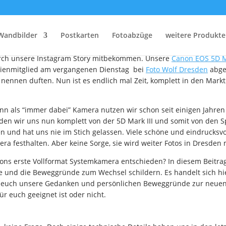
ir uns die neue Canon 
Wandbilder
Postkarten
Fotoabzüge
weitere Produkte
durch unsere Instagram Story mitbekommen. Unsere
Canon EOS 5D Ma
lienmitglied am vergangenen Dienstag bei
Foto Wolf Dresden
abge
n nennen duften. Nun ist es endlich mal Zeit, komplett in den Mar
enn als “immer dabei” Kamera nutzen wir schon seit einigen Jahre
en wir uns nun komplett von der 5D Mark III und somit von den Sp
ren und hat uns nie im Stich gelassen. Viele schöne und eindrucks
mera festhalten. Aber keine Sorge, sie wird weiter Fotos in Dresden
ns erste Vollformat Systemkamera entschieden? In diesem Beitra
e und die Beweggründe zum Wechsel schildern. Es handelt sich hie
 euch unsere Gedanken und persönlichen Beweggründe zur neuen 
r euch geeignet ist oder nicht.