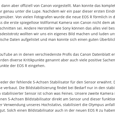
ann aber offiziell von Canon vorgestellt. Man konnte das komple
 genau unter die Lupe. Nachdem wir ein paar dieser ersten Eindr
enüber. Von vielen Fotografen wurde die neue EOS R förmlich in d
ss die erste spiegellose Vollformat Kamera von Canon nicht dem akt
schnitten sei. Andere Hersteller wie Sony können das alles viel be
sdestotrotz wollten wir uns ein eigenes Bild machen und luden un
ische Daten aufgelistet und man konnte sich einen guten Überbli
YouTube an in denen verschiedenste Profis das Canon Datenblatt er
den diverse Kritikpunkte genannt aber auch viele positive Sachen
punkte der EOS R eingehen.
eder der fehlende 5-Achsen Stabilisator für den Sensor erwähnt. D
e verbaut. Die Bildstabilisierung findet bei Bedarf nur in den stabi
n stabilisierter Sensor ist schon was Feines. Unsere zweite Kamera 
einen 5-Achsen Bildstabilisator direkt am Sensor und dieser funktion
r Verwendung unseres Hochstativs, stabilisiert die Olympus anfa
gut. Solch einen Bildstabilisator auch in der neuen EOS R zu haben