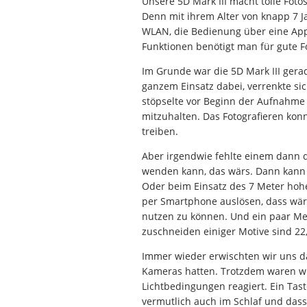
Unsere 5D Mark III macht tolle Foto
Denn mit ihrem Alter von knapp 7 J
WLAN, die Bedienung über eine App 
Funktionen benötigt man für gute Fo
Im Grunde war die 5D Mark III gera
ganzem Einsatz dabei, verrenkte si
stöpselte vor Beginn der Aufnahme
mitzuhalten. Das Fotografieren ko
treiben.
Aber irgendwie fehlte einem dann 
wenden kann, das wärs. Dann kann 
Oder beim Einsatz des 7 Meter hoh
per Smartphone auslösen, dass wäre
nutzen zu können. Und ein paar Me
zuschneiden einiger Motive sind 22
Immer wieder erwischten wir uns dab
Kameras hatten. Trotzdem waren wi
Lichtbedingungen reagiert. Ein Tast
vermutlich auch im Schlaf und das