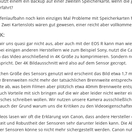
nützt einem ein Backup auf einer zweiten Speicherkarte, wenn die
rfährt?
fenlaufbahn noch kein einziges Mal Probleme mit Speicherkarten ha
. Zwei Kartenslots wären gut gewesen, einer reicht aber vollkomme
K:
ir uns quasi gar nicht aus, aber auch mit der EOS R kann man wi
bei einigen anderen Herstellern wie zum Beispiel Sony, nutzt die 
 das Video anschließend in 4K Größe zu komprimieren. Sondern nur
pricht. Der 4K Bildausschnitt wird also auf dem Sensor gecropt.
ichen Größe des Sensors genutzt wird erscheint das Bild etwa 1,7 ma
e Brennweiten nicht mehr der tatsächlichen Brennweite entspreche
e ab, was beim Filmen aber plötzlich etwa 40mm Brennweite entspr
ch Vorteile mit sich bringen auf die wir aber leider nicht weiter 
sches schreiben wollen. Wir nutzen unsere Kamera ausschließlic
t auch der Grund warum uns die Kritiken zu den Videoeigenschaften 
eos lasen wir oft die Erklärung von Canon, dass andere Hersteller
eit und Robustheit der Sensoren sehr darunter leiden kann. Die 
er Sensoren könne so nicht mehr sichergestellt werden. Canon nu