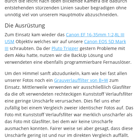
durch die leicht nach oben blickende Kamera die dadurch
entstehenden stürzenden Linien sauber begradigen ohne
unnötig viel von unserem Hauptmotiv abzuschneiden.
Die Ausrüstung
Zum Einsatz kam wieder das
Canon EF 16-35mm 1:2,8L III
USM
Objektiv welches wir auf unsere
Canon EOS 5D Mark
III
schraubten. Da der
Pluto Trigger
gestern Probleme mit
dem Akku hatte, nutzen wir die BackUp Lösung und
verwendeten eine ebenfalls programmierbare Fernauslöser.
Um den Himmel sanft abzudunkeln, kam wie bei fast allen
unserer Fotos noch ein
Grauverlauffilter von B+W
zum
Einsatz. Mittlerweile verwenden wir ausschließlich Glasfilter
da die oft verwendeten rechteckigen Kunststoff Verlaufsfilter
eine geringe Unschärfe verursachen. Dies fiel uns eher
zufällig bei einem Vergleich zweier identischer Fotos auf. Das
Foto mit Kunststoff Verlaufsfilter war merklich unschärfer als
das Foto mit Glasfilter, bei dem wir keine Unschärfe
ausmachen konnten. Fairer weise sei aber gesagt, dass diese
Unschärfe gering ist und nur im direkten Vergleich auffällt.