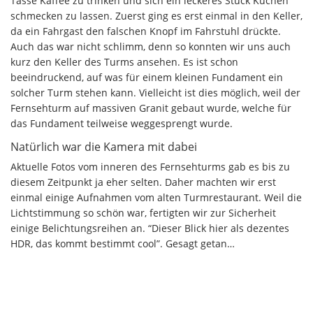
Tasse Kaffee zu trinken und sich ein leckeres Stück Kuchen
schmecken zu lassen. Zuerst ging es erst einmal in den Keller,
da ein Fahrgast den falschen Knopf im Fahrstuhl drückte.
Auch das war nicht schlimm, denn so konnten wir uns auch
kurz den Keller des Turms ansehen. Es ist schon
beeindruckend, auf was für einem kleinen Fundament ein
solcher Turm stehen kann. Vielleicht ist dies möglich, weil der
Fernsehturm auf massiven Granit gebaut wurde, welche für
das Fundament teilweise weggesprengt wurde.
Natürlich war die Kamera mit dabei
Aktuelle Fotos vom inneren des Fernsehturms gab es bis zu
diesem Zeitpunkt ja eher selten. Daher machten wir erst
einmal einige Aufnahmen vom alten Turmrestaurant. Weil die
Lichtstimmung so schön war, fertigten wir zur Sicherheit
einige Belichtungsreihen an. “Dieser Blick hier als dezentes
HDR, das kommt bestimmt cool”. Gesagt getan…