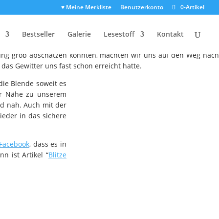
♥ Meine Merkliste
Benutzerkonto
0-Artikel
Bestseller
Galerie
Lesestoff
Kontakt
gs und hatten glücklicherweise die Kamera dabei. Schnell checkten
tung grob abschätzen konnten, machten wir uns auf den Weg nac
das Gewitter uns fast schon erreicht hatte.
die Blende soweit es
rer Nähe zu unserem
d nah. Auch mit der
eder in das sichere
 Facebook
, dass es in
n ist Artikel “
Blitze