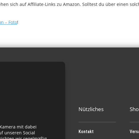
n sich auf Affiliate-Links zu Amazon. Solltest du über einen sol
n – Foto
!
Nützliches
Sho
 Kamera mit dabei
Kontakt
Vers
f unseren Social
richten wir regelmäßig