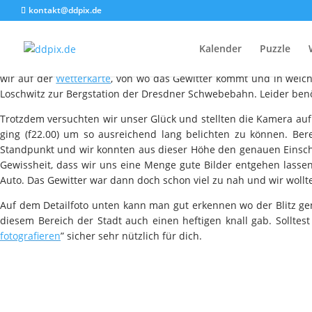
kontakt@ddpix.de
Kalender
Puzzle
Vor einigen Tagen zog mal wieder ein heftiges Gewitter auf Dresd
wir auf der
Wetterkarte
, von wo das Gewitter kommt und in welc
Loschwitz zur Bergstation der Dresdner Schwebebahn. Leider benöti
Trotzdem versuchten wir unser Glück und stellten die Kamera auf.
ging (f22.00) um so ausreichend lang belichten zu können. Ber
Standpunkt und wir konnten aus dieser Höhe den genauen Einsch
Gewissheit, dass wir uns eine Menge gute Bilder entgehen lasse
Auto. Das Gewitter war dann doch schon viel zu nah und wir wollt
Auf dem Detailfoto unten kann man gut erkennen wo der Blitz ge
diesem Bereich der Stadt auch einen heftigen knall gab. Solltest
fotografieren
” sicher sehr nützlich für dich.