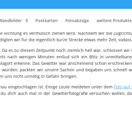
Blitzeinschlag
Wandbilder
Postkarten
Fotoabzüge
weitere Produkte
en zu. Wir waren zu diesem Zeitpunkt gerade in der Stadt unterwe
he Richtung es vermutlich ziehen wird. Nachdem wir die Zugrich
gten wir für die eigentlich kurze Strecke etwas mehr Zeit, sodass 
 Da es zu diesem Zeitpunkt noch ziemlich hell war, schlossen wir 
eits nach wenigen Minuten entlud sich ein Blitz in unmittelba
lagort erkenne. Das Gewitter war anscheinend schon erschrecken
n würden, packten wir unsere Sachen und begaben uns schnell wi
en uns nicht unnötig in Gefahr bringen.
nau eingeschlagen ist. Einige Leute meldeten unter dem
Foto auf
 du dich auch mal in der Gewitterfotografie versuchen wollen, dan