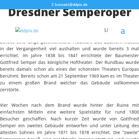
kontakt@ddpix.de
Dresdner Semperoper
Die Dresdner Semperoper trägt den offiziellen Namen “Sächsische
Staatsoper Dresden” und hat als Hof- und Staatsoper Sachsens
bereits eine lange geschichtliche Tradition. Das Bauwerk musste
in der Vergangenheit viel aushalten und wurde bereits 3 mal
errichtet. Im Jahre 1838 bis 1841 errichtete der Baumeister
Gottfried Semper das königliche Hoftheater. Der Rundbau wurde
bereits damals schon als eines der schönsten Theaters Europas
berühmt. Bereits schon am 21 September 1969 kam es im Theater
zu einem großen Brand welcher das Gebäude vollkommen
zerstörte.
Vier Wochen nach dem Brand wurde hinter der Ruine mit
einfachsten Mitteln eine weitere Spielstätte für rund 1800
Besucher geschaffen. Nach kurzer Zeit wurde von Gottfried
Semper ein zweites Gebäude entworfen und unter Leitung des
ältesten Sohnes im Jahre 1871 bis 1878 errichtet. Die “zweite”