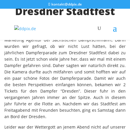
kontakt@ddpix.de
Dresdner Stadtfest
Vor einigen Tagen bekamen wir eine nette Mail von der
Marketing Agentur der Sächsischen Dampfschifffahrt. Darin
wurden wir gefragt, ob wir nicht Lust hätten, bei der
jährlichen Dampferparade zum Dresdner Stadtfest dabei zu
sein. Es ist jetzt schon viele Jahre her, dass wir mal mit einem
Dampfer gefahren sind. Daher sagten wir natürlich direkt zu.
Die Kamera durfte auch mitfahren und somit hofften wir auf
ein paar schöne Fotos der Dampferparade. Damit wir auch
die besten Perspektiven einfangen können, bekamen wir 2
Tickets für den Dampfer “Dresden”. Dieser fuhr in den
vergangenen Jahren immer an der Spitze. Auch in diesem
Jahr führte er die Flotte an. Nachdem wir das Stadtfest am
Freitagabend mit Freunden besuchten, ging es Samstag dann
an Bord der Dresden.
Leider war der Wettergott an jenem Abend nicht auf unserer