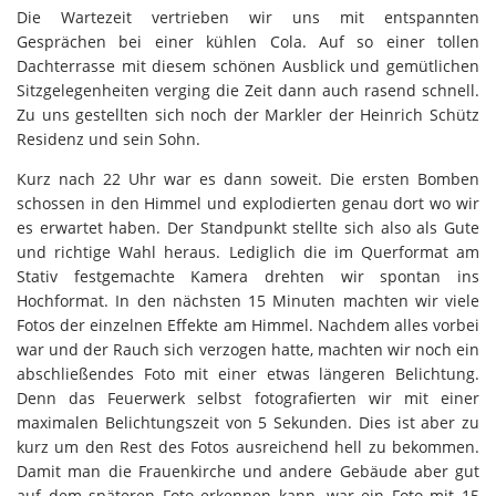
Die Wartezeit vertrieben wir uns mit entspannten
Gesprächen bei einer kühlen Cola. Auf so einer tollen
Dachterrasse mit diesem schönen Ausblick und gemütlichen
Sitzgelegenheiten verging die Zeit dann auch rasend schnell.
Zu uns gestellten sich noch der Markler der Heinrich Schütz
Residenz und sein Sohn.
Kurz nach 22 Uhr war es dann soweit. Die ersten Bomben
schossen in den Himmel und explodierten genau dort wo wir
es erwartet haben. Der Standpunkt stellte sich also als Gute
und richtige Wahl heraus. Lediglich die im Querformat am
Stativ festgemachte Kamera drehten wir spontan ins
Hochformat. In den nächsten 15 Minuten machten wir viele
Fotos der einzelnen Effekte am Himmel. Nachdem alles vorbei
war und der Rauch sich verzogen hatte, machten wir noch ein
abschließendes Foto mit einer etwas längeren Belichtung.
Denn das Feuerwerk selbst fotografierten wir mit einer
maximalen Belichtungszeit von 5 Sekunden. Dies ist aber zu
kurz um den Rest des Fotos ausreichend hell zu bekommen.
Damit man die Frauenkirche und andere Gebäude aber gut
auf dem späteren Foto erkennen kann, war ein Foto mit 15