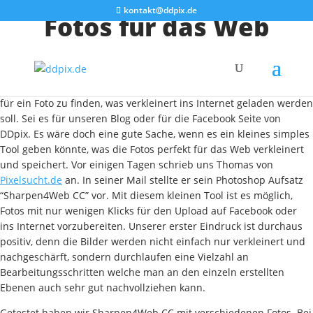
kontakt@ddpix.de
Fotos für das Web
schärfen
Immer wieder stehen wir vor dem Problem, die perfekte Schärfe
für ein Foto zu finden, was verkleinert ins Internet geladen werden
soll. Sei es für unseren Blog oder für die Facebook Seite von
DDpix. Es wäre doch eine gute Sache, wenn es ein kleines simples
Tool geben könnte, was die Fotos perfekt für das Web verkleinert
und speichert. Vor einigen Tagen schrieb uns Thomas von
Pixelsucht.de
an. In seiner Mail stellte er sein Photoshop Aufsatz
“Sharpen4Web CC” vor. Mit diesem kleinen Tool ist es möglich,
Fotos mit nur wenigen Klicks für den Upload auf Facebook oder
ins Internet vorzubereiten. Unserer erster Eindruck ist durchaus
positiv, denn die Bilder werden nicht einfach nur verkleinert und
nachgeschärft, sondern durchlaufen eine Vielzahl an
Bearbeitungsschritten welche man an den einzeln erstellten
Ebenen auch sehr gut nachvollziehen kann.
Getestet haben wir Sharpen4Web CC mit verschiedenen Fotos. Bei