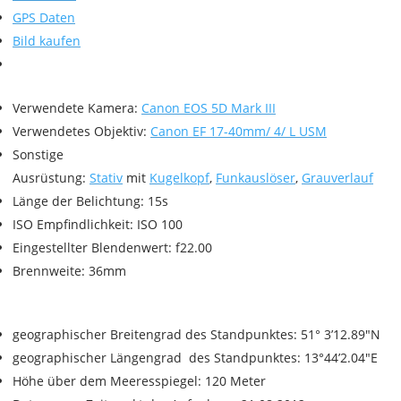
GPS Daten
Bild kaufen
Verwendete Kamera:
Canon EOS 5D Mark III
Verwendetes Objektiv:
Canon EF 17-40mm/ 4/ L USM
Sonstige
Ausrüstung:
Stativ
mit
Kugelkopf
,
Funkauslöser
,
Grauverlauf
Länge der Belichtung: 15s
ISO Empfindlichkeit: ISO 100
Eingestellter Blendenwert: f22.00
Brennweite: 36mm
geographischer Breitengrad des Standpunktes: 51° 3’12.89″N
geographischer Längengrad des Standpunktes: 13°44’2.04″E
Höhe über dem Meeresspiegel: 120 Meter