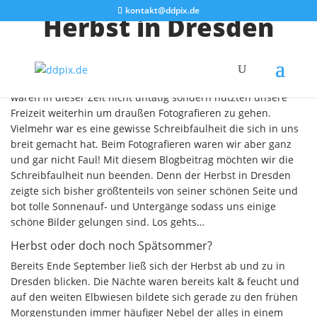
kontakt@ddpix.de
Herbst in Dresden
In den letzten Monaten war es hier im Blog etwas ruhig. Wir
waren in dieser Zeit nicht untätig sondern nutzten unsere
Freizeit weiterhin um draußen Fotografieren zu gehen.
Vielmehr war es eine gewisse Schreibfaulheit die sich in uns
breit gemacht hat. Beim Fotografieren waren wir aber ganz
und gar nicht Faul! Mit diesem Blogbeitrag möchten wir die
Schreibfaulheit nun beenden. Denn der Herbst in Dresden
zeigte sich bisher größtenteils von seiner schönen Seite und
bot tolle Sonnenauf- und Untergänge sodass uns einige
schöne Bilder gelungen sind. Los gehts…
Herbst oder doch noch Spätsommer?
Bereits Ende September ließ sich der Herbst ab und zu in
Dresden blicken. Die Nächte waren bereits kalt & feucht und
auf den weiten Elbwiesen bildete sich gerade zu den frühen
Morgenstunden immer häufiger Nebel der alles in einem