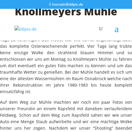
kontakt@ddpix.de
Knollmeyers Mühle
Über die Osterfeiertage hatten wir uns entschlossen unsere beste
Freundin in Osnabrück zu besuchen und mit ihr ein paar schöne
Tage zu verbringen. Das Wetter war wie vorher angekündigt über
das komplette Osterwochenende perfekt. Vier Tage lang trübte
keine einzige Wolke den strahlend blauen Himmel und so
entschlossen wir uns am Montag zu Knollmeyers Mühle zu fahren
um dort eventuell ein gutes Foto machen zu können und um das
traumhafte Wetter zu genießen. Bei der Mühle handelt es sich um
eine der ältesten Wassermühlen im Raum Osnabrück welche nach
ihrer Rekonstruktion im Jahre 1980-1983 bis heute komplett
einsatzfähig ist.
Auf dem Weg zur Mühle machten wir noch ein paar Fotos von
unserer Freundin an einem Rapsfeld mit daneben verlaufendem
Feldweg. Schon auf dem Weg zum Rapsfeld sahen wir wie unser
Auto eine Menge Staub aufwirbelte und wir eine mächtige Wolke
hinter uns her zogen. Nachdem wir unser “Shooting” beendet