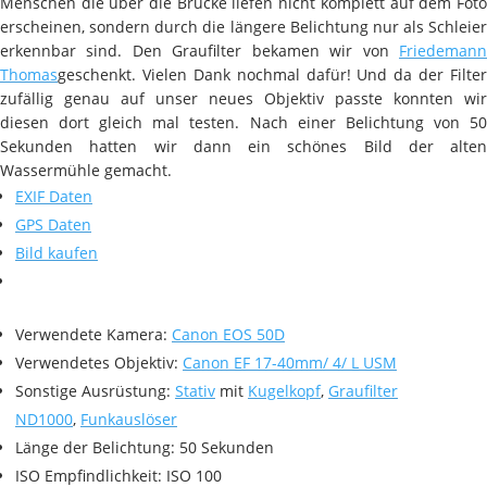
Menschen die über die Brücke liefen nicht komplett auf dem Foto
erscheinen, sondern durch die längere Belichtung nur als Schleier
erkennbar sind. Den Graufilter bekamen wir von
Friedemann
Thomas
geschenkt. Vielen Dank nochmal dafür! Und da der Filter
zufällig genau auf unser neues Objektiv passte konnten wir
diesen dort gleich mal testen. Nach einer Belichtung von 50
Sekunden hatten wir dann ein schönes Bild der alten
Wassermühle gemacht.
EXIF Daten
GPS Daten
Bild kaufen
Verwendete Kamera:
Canon EOS 50D
Verwendetes Objektiv:
Canon EF 17-40mm/ 4/ L USM
Sonstige Ausrüstung:
Stativ
mit
Kugelkopf
,
Graufilter
ND1000
,
Funkauslöser
Länge der Belichtung: 50 Sekunden
ISO Empfindlichkeit: ISO 100