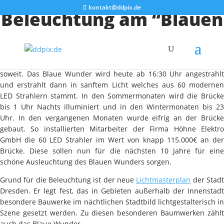
kontakt@ddpix.de
Beleuchtung am “Blauen
Wunder”
Seit vielen Wochen wurde es angekündigt, heute ist es endlich
soweit. Das Blaue Wunder wird heute ab 16:30 Uhr angestrahlt
und erstrahlt dann in sanftem Licht welches aus 60 modernen
LED Strahlern stammt. In den Sommermonaten wird die Brücke
bis 1 Uhr Nachts illuminiert und in den Wintermonaten bis 23
Uhr. In den vergangenen Monaten wurde eifrig an der Brücke
gebaut. So installierten Mitarbeiter der Firma Höhne Elektro
GmbH die 60 LED Strahler im Wert von knapp 115.000€ an der
Brücke. Diese sollen nun für die nächsten 10 Jahre für eine
schöne Ausleuchtung des Blauen Wunders sorgen.
Grund für die Beleuchtung ist der neue
Lichtmasterplan
der Stad
Dresden. Er legt fest, das in Gebieten außerhalb der Innenstadt
besondere Bauwerke im nächtlichen Stadtbild lichtgestalterisch in
Szene gesetzt werden. Zu diesen besonderen Baumwerken zählt
auch das Blaue Wunder.