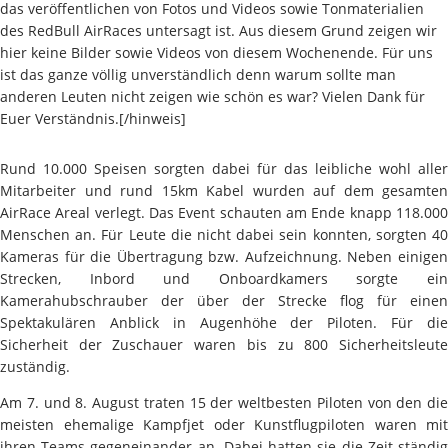
das veröffentlichen von Fotos und Videos sowie Tonmaterialien
des RedBull AirRaces untersagt ist. Aus diesem Grund zeigen wir
hier keine Bilder sowie Videos von diesem Wochenende. Für uns
ist das ganze völlig unverständlich denn warum sollte man
anderen Leuten nicht zeigen wie schön es war? Vielen Dank für
Euer Verständnis.[/hinweis]
Rund 10.000 Speisen sorgten dabei für das leibliche wohl aller
Mitarbeiter und rund 15km Kabel wurden auf dem gesamten
AirRace Areal verlegt. Das Event schauten am Ende knapp 118.000
Menschen an. Für Leute die nicht dabei sein konnten, sorgten 40
Kameras für die Übertragung bzw. Aufzeichnung. Neben einigen
Strecken, Inbord und Onboardkamers sorgte ein
Kamerahubschrauber der über der Strecke flog für einen
Spektakulären Anblick in Augenhöhe der Piloten. Für die
Sicherheit der Zuschauer waren bis zu 800 Sicherheitsleute
zuständig.
Am 7. und 8. August traten 15 der weltbesten Piloten von den die
meisten ehemalige Kampfjet oder Kunstflugpiloten waren mit
ihren Teams gegeneinander an. Dabei hatten sie die Zeit ständig