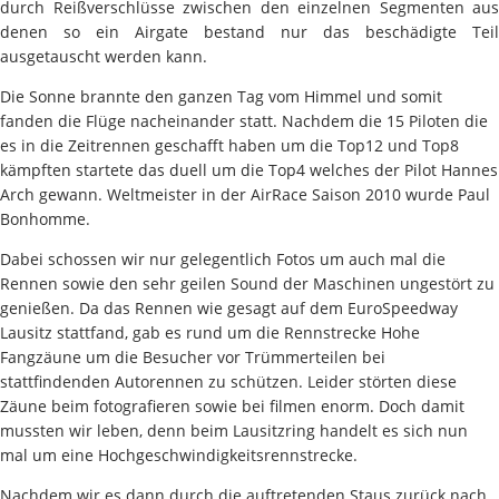
durch Reißverschlüsse zwischen den einzelnen Segmenten aus
denen so ein Airgate bestand nur das beschädigte Teil
ausgetauscht werden kann.
Die Sonne brannte den ganzen Tag vom Himmel und somit
fanden die Flüge nacheinander statt. Nachdem die 15 Piloten die
es in die Zeitrennen geschafft haben um die Top12 und Top8
kämpften startete das duell um die Top4 welches der Pilot Hannes
Arch gewann. Weltmeister in der AirRace Saison 2010 wurde Paul
Bonhomme.
Dabei schossen wir nur gelegentlich Fotos um auch mal die
Rennen sowie den sehr geilen Sound der Maschinen ungestört zu
genießen. Da das Rennen wie gesagt auf dem EuroSpeedway
Lausitz stattfand, gab es rund um die Rennstrecke Hohe
Fangzäune um die Besucher vor Trümmerteilen bei
stattfindenden Autorennen zu schützen. Leider störten diese
Zäune beim fotografieren sowie bei filmen enorm. Doch damit
mussten wir leben, denn beim Lausitzring handelt es sich nun
mal um eine Hochgeschwindigkeitsrennstrecke.
Nachdem wir es dann durch die auftretenden Staus zurück nach