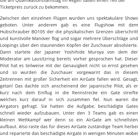
die am Qualifikationssamstag im Regen saßen einen Teil der
Ticketpreis zurück zu bekommen.
Zwischen den einzelnen Flügen wurden uns spektakuläre Shows
geboten. Unter anderem gab es eine Flugshow mit dem
Hubschrauber BO105 der die physikalischen Grenzen überschritt
und kunstvolle Manöver flog und sogar mehrere Überschläge und
Loopings über den staunenden Köpfen der Zuschauer absolvierte.
Dann startete der Japaner Yoshihide Muroya von dem der
Moderator am Lausitzring bereits vorher gesprochen hat. Dieser
Pilot hat es teilweise mit der Genauigkeit nicht so ernst gesehen
und so wurden die Zuschauer vorgewarnt das in diesem
Zeitrennen mit großer Sicherheit ein AirGate fallen wird. Gesagt,
getan! Das dachte sich anscheinend der Japanische Pilot, als er
kurz nach dem Einflug in die Rennstrecke ein Gate streifte
welches kurz darauf in sich zusammen fiel. Nun waren die
Airgators gefragt. Sie hatten die Aufgabe, beschädigte Gates
schnell wieder aufzubauen. Unter den 3 Teams gab es einen
kleinen Wettkampf wer denn so ein AirGate am schnellsten
aufbaut. Also raste das für dieses AirGate zuständige Team herbei
und reparierte das beschädigte Airgate in wenigen Minuten wobei