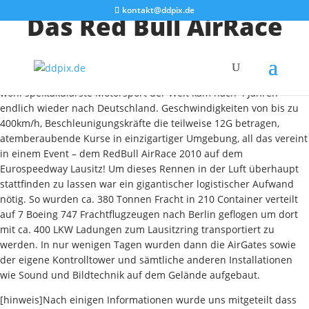
kontakt@ddpix.de
Das Red Bull AirRace
Am vergangenen Wochenende war es endlich soweit, 15 der
weltbesten Piloten traten im Wettkampf gegeneinander an. Der
wohl spektakulärste Motorsport der Welt kam nach 4 Jahren
endlich wieder nach Deutschland. Geschwindigkeiten von bis zu
400km/h, Beschleunigungskräfte die teilweise 12G betragen,
atemberaubende Kurse in einzigartiger Umgebung, all das vereint
in einem Event – dem RedBull AirRace 2010 auf dem
Eurospeedway Lausitz! Um dieses Rennen in der Luft überhaupt
stattfinden zu lassen war ein gigantischer logistischer Aufwand
nötig. So wurden ca. 380 Tonnen Fracht in 210 Container verteilt
auf 7 Boeing 747 Frachtflugzeugen nach Berlin geflogen um dort
mit ca. 400 LKW Ladungen zum Lausitzring transportiert zu
werden. In nur wenigen Tagen wurden dann die AirGates sowie
der eigene Kontrolltower und sämtliche anderen Installationen
wie Sound und Bildtechnik auf dem Gelände aufgebaut.
[hinweis]Nach einigen Informationen wurde uns mitgeteilt dass