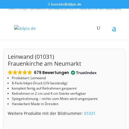
kontakt@ddpix.de
Start
/
Shop
/
Leinwand
/ Leinwand (01031) Frauenkirche am Neumarkt
Leinwand (01031)
Frauenkirche am Neumarkt
679 Bewertungen
Produktart: Leinwand
8-Farb-Inkjet-Druck (UV-beständig)
komplett fertig auf Keilrahmen gespannt
Keilrahmen in 2 cm und 4 cm Stärke verfügbar
Spiegelrahmung – nichts vom Motiv wird umgespannt
Handarbeit Made in Dresden
Weitere Produkte mit der Bildnummer:
01031