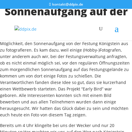
kontakt@ddpix.de
Sonnenaufgang auf der
Festung Königstein
Am Montagmorgen hatten eine Handvoll Fotografen die
Möglichkeit, den Sonnenaufgang von der Festung Königstein aus
zu fotografieren. Es kam dazu, weil einige (Hobby-)Fotografen,
unter anderem auch wir, bei der Festungsverwaltung anfragten,
ob es nicht einmal möglich sei, vor den regulären Öffnungszeiten
zum morgendlichen Sonnenaufgang auf das Festungsgelände zu
kommen um von dort einige Fotos zu schießen. Die
Verantwortlichen fanden diese Idee so gut, dass sie kurzerhand
einen Wettbewerb starteten. Das Projekt “Early Bird” war
geboren. Alle Interessenten konnten sich mit einem Bild
bewerben und aus allen Teilnehmern wurden dann einige
herausgesucht. Wir hatten das Glück dabei zu sein und möchten
euch heute ein Foto von diesem Tag zeigen.
Bereits um 4 Uhr klingelte bei uns der Wecker und nur 20
Minuten später machten wir uns auf den Weg nach Königstein.