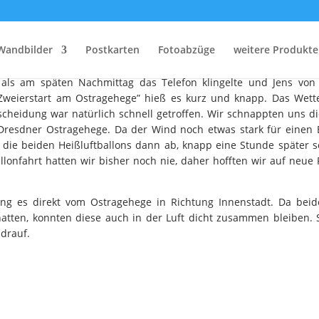
ntergang vom Ballon aus
Wandbilder
Postkarten
Fotoabzüge
weitere Produkte
 als am späten Nachmittag das Telefon klingelte und Jens vo
weierstart am Ostragehege” hieß es kurz und knapp. Das Wett
cheidung war natürlich schnell getroffen. Wir schnappten uns 
esdner Ostragehege. Da der Wind noch etwas stark für einen Bal
 die beiden Heißluftballons dann ab, knapp eine Stunde später so
llonfahrt hatten wir bisher noch nie, daher hofften wir auf neu
ng es direkt vom Ostragehege in Richtung Innenstadt. Da beid
hatten, konnten diese auch in der Luft dicht zusammen bleiben.
drauf.