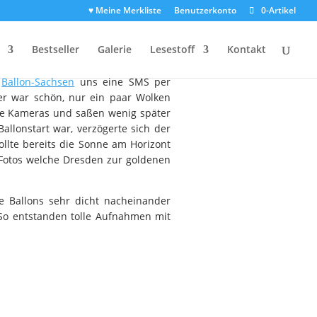
♥ Meine Merkliste
Benutzerkonto
0-Artikel
 gesehen
Bestseller
Galerie
Lesestoff
Kontakt
n
Ballon-Sachsen
uns eine SMS per
er war schön, nur ein paar Wolken
die Kameras und saßen wenig später
lonstart war, verzögerte sich der
llte bereits die Sonne am Horizont
e Fotos welche Dresden zur goldenen
e Ballons sehr dicht nacheinander
 So entstanden tolle Aufnahmen mit