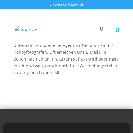
kontakt@ddpix.de
Wer steckt hinter DDpix?
von
DDpix
|
18. Okt. 2012
|
Blog
,
DDpix
Wer steckt eigentlich hinter DDpix? Ist es ein
Unternehmen oder eine Agentur? Nein, wir sind 2
Hobbyfotografen. Oft erreichen uns E-Mails, in
denen nach einem Praktikum gefragt wird oder man
möchte wissen, ob wir noch freie Ausbildungsstellen
zu vergeben haben. All...